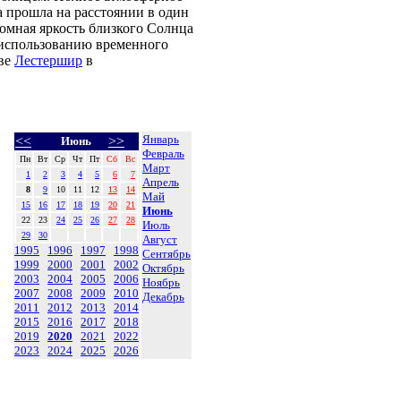
 прошла на расстоянии в один
ромная яркость близкого Солнца
 использованию временного
ве
Лестершир
в
Январь
<<
>>
Июнь
Февраль
Пн
Вт
Ср
Чт
Пт
Сб
Вс
Март
1
2
3
4
5
6
7
Апрель
8
9
10
11
12
13
14
Май
15
16
17
18
19
20
21
Июнь
22
23
24
25
26
27
28
Июль
29
30
Август
1995
1996
1997
1998
Сентябрь
1999
2000
2001
2002
Октябрь
2003
2004
2005
2006
Ноябрь
2007
2008
2009
2010
Декабрь
2011
2012
2013
2014
2015
2016
2017
2018
2019
2020
2021
2022
2023
2024
2025
2026