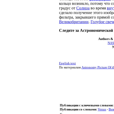
кольцо возникло, потому что 
градус от
Солнца
во время
вну
сделало получение этого изоб
фильтра, закрывшего прямой с
Великобритании
.
Голубое свеч
Следите за Астрономической
Authors & 
NASA
N
English text
По материалам
Astronomy Picture Of t
Публикации с ключевыми словами:
Публикации со словами:
Venus
-
Вен