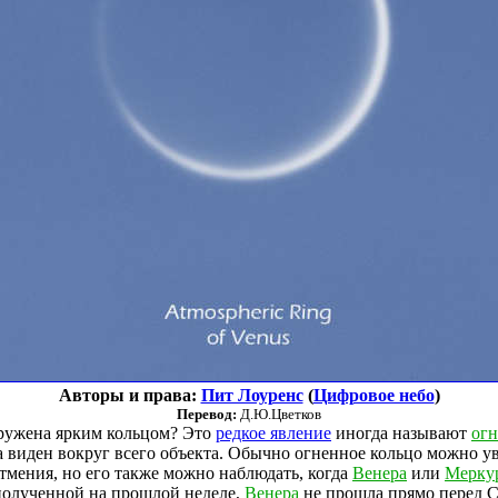
Авторы и права:
Пит Лоуренс
(
Цифровое небо
)
Перевод:
Д.Ю.Цветков
ружена ярким кольцом? Это
редкое явление
иногда называют
ог
ца виден вокруг всего объекта. Обычно огненное кольцо можно у
тмения, но его также можно наблюдать, когда
Венера
или
Мерку
 полученной на прошлой неделе,
Венера
не прошла прямо перед 