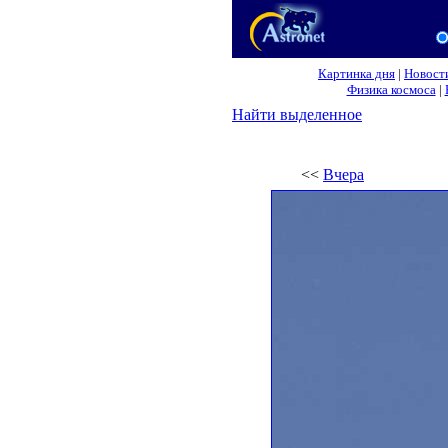
Картинка дня
|
Новост
Физика космоса
|
Найти выделенное
<<
Вчера