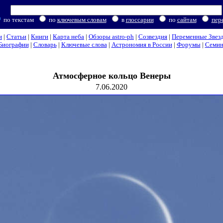
по текстам
по
ключевым словам
в
глоссарии
по
сайтам
пер
и
|
Статьи
|
Книги
|
Карта неба
|
Обзоры astro-ph
|
Созвездия
|
Переменные Звез
Биографии
|
Словарь
|
Ключевые слова
|
Астрономия в России
|
Форумы
|
Семи
Атмосферное кольцо Венеры
7.06.2020