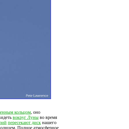
ненным кольцом
, оно
видеть
вокруг Луны
во время
рий
пересекают диск
нашего
Солнцем. Полное атмосферное