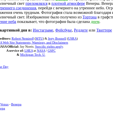
солнечный свет
преломлялся
в
плотной атмосфере
Венеры. Венера
треннего соединения
, перейдя с вечернего на утреннее небо. Ог
ражения очень трудным. Фотография стала возможной благодаря
олнечный свет. Изображение было получено из
Тортона
в графст
ение неба
показывает, что фотография была сделана
днем
.
 картинкой дня в:
Инстаграме
,
Фейсбуке
,
Реддите
или
Твиттере
editors:
Robert Nemiroff
(
MTU
) &
Jerry Bonnell
(
USRA
)
 Web Site Statements, Warnings, and Disclaimers
ASA Official:
Jay Norris.
Specific rights apply
.
A service of:
LHEA
at
NASA
/
GSFC
&
Michigan Tech. U.
he Day
Venus
-
Венера
ера