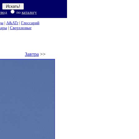
евод
по
каталогу
ды
|
A&ATr
|
Глоссарий
нары
|
Сверхновые
Завтра
>>