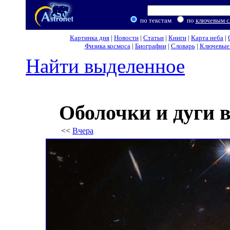
по текстам
по
ключевым с
Картинка дня
|
Новости
|
Статьи
|
Книги
|
Карта неба
|
Физика космоса
|
Биографии
|
Словарь
|
Ключевые 
Найти выделенное
Оболочки и дуги 
<<
Вчера