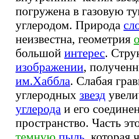
погружена в газовую т
углеродом. Природа
сл
неизвестна, геометрия
большой
интерес
. Стру
изображении
, получен
им.Хаббла
. Слабая гра
углеродных
звезд
увели
углерода
и его соедине
пространство. Часть эт
темную
пыль
, которая 