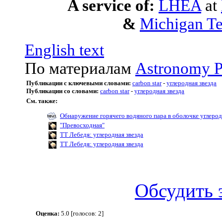
A service of:
LHEA
at
&
Michigan Te
English text
По материалам
Astronomy P
Публикации с ключевыми словами:
carbon star
-
углеродная звезда
Публикации со словами:
carbon star
-
углеродная звезда
См. также:
Обнаружение горячего водяного пара в оболочке углерод
"Превосходная"
TT Лебедя: углеродная звезда
TT Лебедя: углеродная звезда
Обсудить 
Оценка:
5.0 [голосов: 2]