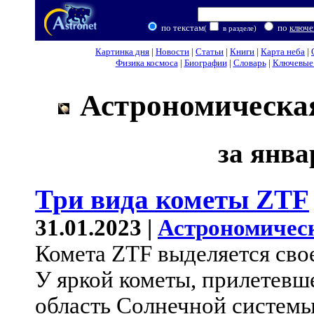
по текстам
по
ключе
(
в разделе)
Картинка дня
|
Новости
|
Статьи
|
Книги
|
Карта неба
|
Физика космоса
|
Биографии
|
Словарь
|
Ключевые 
Астрономическая
за янва
Три вида кометы ZTF
31.01.2023 |
Астрономичес
Комета ZTF выделяется сво
У яркой кометы, прилетев
область Солнечной системы,