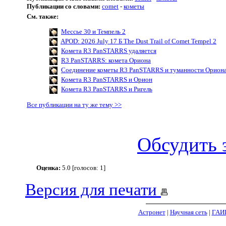
Публикации со словами:
comet
-
кометы
См. также:
Мессье 30 и Темпель 2
APOD: 2026 July 17 Б The Dust Trail of Comet Tempel 2
Комета R3 PanSTARRS удаляется
R3 PanSTARRS: комета Ориона
Соединение кометы R3 PanSTARRS и туманности Орион
Комета R3 PanSTARRS и Орион
Комета R3 PanSTARRS и Ригель
Все публикации на ту же тему >>
Обсудить 
Оценка:
5.0 [голосов: 1]
Версия для печати
Астронет
|
Научная сеть
|
ГАИ