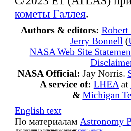
C/2023 E1 (ATLAS) при
кометы Галлея
.
Authors & editors:
Robert
Jerry Bonnell
(
NASA Web Site Statement
Disclaime
NASA Official:
Jay Norris.
A service of:
LHEA
at
&
Michigan Te
English text
По материалам
Astronomy P
Публикации с ключевыми словами:
comet
-
кометы