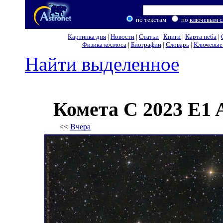
по текстам
по
ключевым с
Картинка дня
|
Новости
|
Статьи
|
Книги
|
Карта неба
|
Физика космоса
|
Биографии
|
Словарь
|
Ключевые 
Найти выделенное
Комета C 2023 E1
<<
Вчера