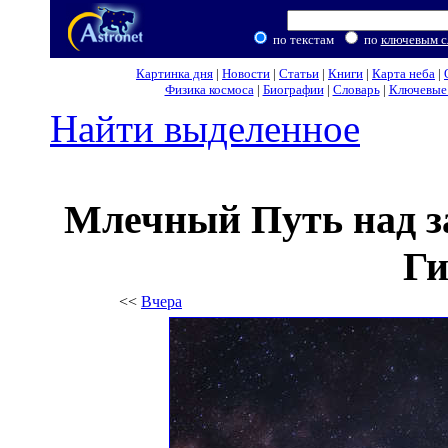
по текстам
по
ключевым с
Картинка дня
|
Новости
|
Статьи
|
Книги
|
Карта неба
|
Физика космоса
|
Биографии
|
Словарь
|
Ключевые 
Найти выделенное
Млечный Путь над 
Ги
<<
Вчера