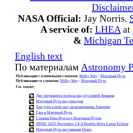
Disclaime
NASA Official:
Jay Norris.
A service of:
LHEA
at
&
Michigan Te
English text
По материалам
Astronomy P
Публикации с ключевыми словами:
Milky Way
-
Млечный Путь
Публикации со словами:
Milky Way
-
Млечный Путь
См. также:
Две светящиеся полосы над пустыней Атакама
Млечный Путь над городом
Три дуги в небе над заснеженными Альпами
Глаз и Млечный Путь
Стражи Рапа Нуи под Млечным Путем
APOD: 2025 November 3 Б A Double Helix Lunar Eclipse
Млечный Путь над пиками Отаго