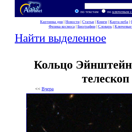
по текстам
по
ключевым с
Картинка дня
|
Новости
|
Статьи
|
Книги
|
Карта неба
|
Физика космоса
|
Биографии
|
Словарь
|
Ключевые 
Найти выделенное
Кольцо Эйнштейна
телескоп
<<
Вчера