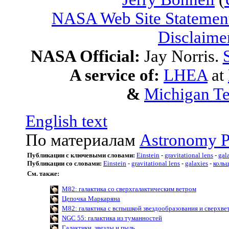
NASA Web Site Statement
Disclaime
NASA Official:
Jay Norris.
A service of:
LHEA
at
&
Michigan Te
English text
По материалам
Astronomy P
Публикации с ключевыми словами:
Einstein
-
gravitational lens
-
gal
Публикации со словами:
Einstein
-
gravitational lens
-
galaxies
-
коль
См. также:
M82: галактика со сверхгалактическим ветром
Цепочка Маркаряна
M82: галактика с вспышкой звездообразования и сверхве
NGC 55: галактика из туманностей
Галактики, звезды и пыль