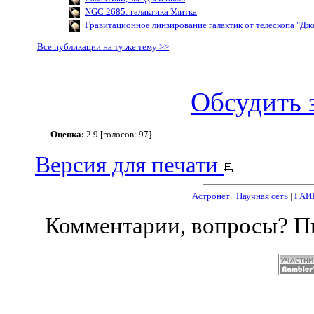
NGC 2685: галактика Улитка
Гравитационное линзирование галактик от телескопа "Д
Все публикации на ту же тему >>
Обсудить 
Оценка:
2.9 [голосов: 97]
Версия для печати
Астронет
|
Научная сеть
|
ГАИ
Комментарии, вопросы? 