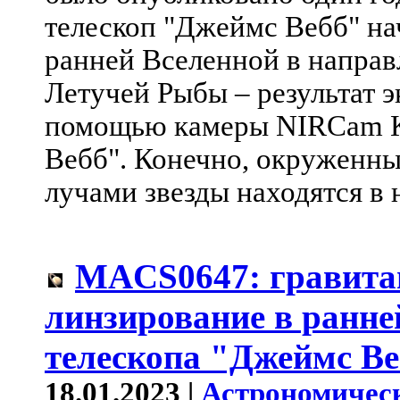
телескоп "Джеймс Вебб" на
ранней Вселенной в направ
Летучей Рыбы – результат э
помощью камеры NIRCam К
Вебб". Конечно, окруженн
лучами звезды находятся в
MACS0647: гравита
линзирование в ранне
телескопа "Джеймс В
18.01.2023 |
Астрономичес