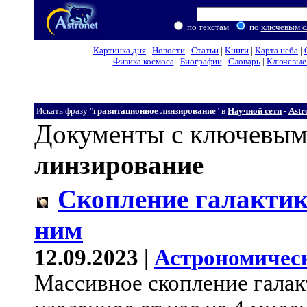
по текстам
по
ключевым с
Картинка дня
|
Новости
|
Статьи
|
Книги
|
Карта неба
|
Физика космоса
|
Биографии
|
Словарь
|
Ключевые 
Искать фразу "
гравитационное линзирование
" в
Научной сети
-
Astr
Документы с ключевым
линзирование
Скопление галактик
ним
12.09.2023 |
Астрономичес
Массивное скопление галак