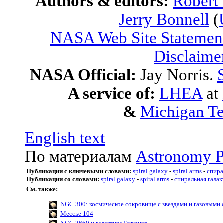
Authors & editors:
Robert
Jerry Bonnell
(
NASA Web Site Statement
Disclaime
NASA Official:
Jay Norris.
A service of:
LHEA
at
&
Michigan Te
English text
По материалам
Astronomy P
Публикации с ключевыми словами:
spiral galaxy
-
spiral arms
-
спира
Публикации со словами:
spiral galaxy
-
spiral arms
-
спиральная галак
См. также:
NGC 300: космическое сокровище с звездами и газовыми
Мессье 104
NGC 3660 и галактика Бурчина