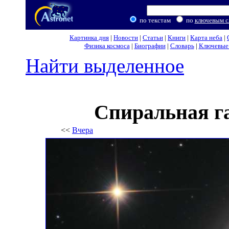
по текстам
по
ключевым с
Картинка дня
|
Новости
|
Статьи
|
Книги
|
Карта неба
|
Физика космоса
|
Биографии
|
Словарь
|
Ключевые 
Найти выделенное
Спиральная г
<<
Вчера