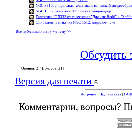
NGC 3310: спиральная галактика с вспышкой звездообра
NGC 1566: галактика "Испанская танцовщица"
Галактика IC 5332 от телескопов "Джеймс Вебб" и "Хаббл
Спиральная галактика NGC 1512: широкое поле
Все публикации на ту же тему >>
Обсудить 
Оценка:
2.7 [голосов: 21]
Версия для печати
Астронет
|
Научная сеть
|
ГАИ
Комментарии, вопросы? 