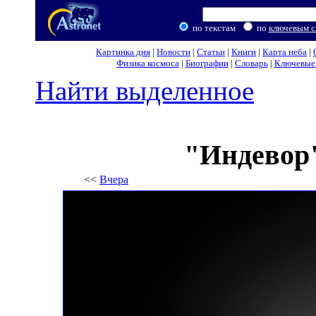
по текстам
по
ключевым с
Картинка дня
|
Новости
|
Статьи
|
Книги
|
Карта неба
|
Физика космоса
|
Биографии
|
Словарь
|
Ключевые 
Найти выделенное
"Индевор"
<<
Вчера