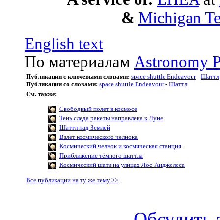
&
Michigan Te
English text
По материалам
Astronomy P
Публикации с ключевыми словами:
space shuttle Endeavour
-
Шаттл
Публикации со словами:
space shuttle Endeavour
-
Шаттл
См. также:
Свободный полет в космосе
Тень следа ракеты направлена к Луне
Шаттл над Землей
Взлет космического челнока
Космический челнок и космическая станция
Приближение тёмного шаттла
Космический шатл на улицах Лос-Анджелеса
Все публикации на ту же тему >>
Обсудить 