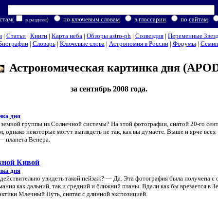
стам
по
ключевым словам
в
глоссарии
по
сайтам
(
в разделе)
и
|
Статьи
|
Книги
|
Карта неба
|
Обзоры astro-ph
|
Созвездия
|
Переменные Звез
Биографии
|
Словарь
|
Ключевые слова
|
Астрономия в России
|
Форумы
|
Семи
Астрономическая картинка дня (APOD
за сентябрь 2008 года.
нка дня
земной группы из Солнечной системы? На этой фотографии, снятой 20-го сент
, однако некоторые могут выглядеть не так, как вы думаете. Выше и ярче всех
— планета Венера.
жной Кивой
нка дня
ы действительно увидеть такой пейзаж? — Да. Эта фотография была получена с
ания как дальний, так и средний и ближний планы. Вдали как бы врезается в 
актики Млечный Путь, снятая с длинной экспозицией.