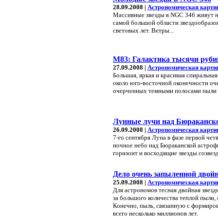
28.09.2008 |
Астрономическая карти
Массивные звезды в NGC 346 живут не
самой большой области звездообразо
световых лет. Ветры...
M83: Галактика тысячи руби
27.09.2008 |
Астрономическая карти
Большая, яркая и красивая спиральная
около юго-восточной оконечности оче
очерченных темными полосами пыли и
Лунные лучи над Бюраканско
26.09.2008 |
Астрономическая карти
7-го сентября Луна в фазе первой че
ночное небо над Бюраканской астрофи
горизонт и восходящие звезды созвез
Дело очень запыленной двойн
25.09.2008 |
Астрономическая карти
Для астрономов тесная двойная звезд
за большого количества теплой пыли,
Конечно, пыль, связанную с формиро
всего несколько миллионов лет.