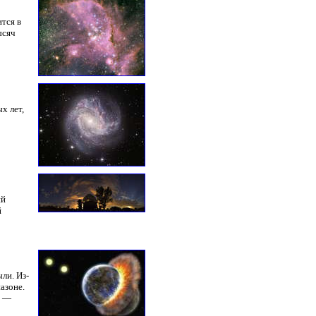
тся в
ысяч
х лет,
ий
й
ли. Из-
азоне.
х —