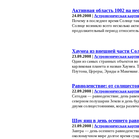
Активная область 1002 на н
24.09.2008 |
Астрономическая карти
Почему в последнее время Солнце так
Солнце возникло всего несколько акт
продолжительный период относитель
Хаумеа из внешней части Со
23.09.2008 |
Астрономическая карти
Один из самых странных объектов во
карликовая планета и назван Хаумеа.
Плутона, Цереры, Эриды и Макемаке. 
Равноденствие: от солнцесто
22.09.2008 |
Астрономическая карти
Сегодня — равноденствие, день равен
северном полушарии Земли и день бу
двумя солнцестояниями, когда различи
Шоу яиц в день осеннего рав
21.09.2008 |
Астрономическая карти
Завтра — день осеннего равноденствия
околонаучном мире долгое время суще