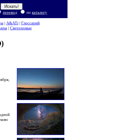
перевод
по
каталогу
ды
|
A&ATr
|
Глоссарий
нары
|
Сверхновые
)
ября,
 одной
Землю