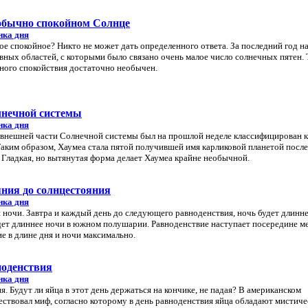
еобычно спокойном Солнце
нка дня
ое спокойное? Никто не может дать определенного ответа. За последний год н
ивных областей, с которыми было связано очень малое число солнечных пятен. 
ного спокойствия достаточно необычен.
лнечной системы
нка дня
 внешней части Солнечной системы был на прошлой неделе классифицирован к
 Таким образом, Хаумеа стала пятой получившей имя карликовой планетой после
Гладкая, но вытянутая форма делает Хаумеа крайне необычной.
яния до солнцестояния
нка дня
 ночи. Завтра и каждый день до следующего равноденствия, ночь будет длинне
дет длиннее ночи в южном полушарии. Равноденствие наступает посередине м
е в длине дня и ночи максимально.
ноденствия
нка дня
. Будут ли яйца в этот день держаться на кончике, не падая? В американском
ствовал миф, согласно которому в день равноденствия яйца обладают мистич