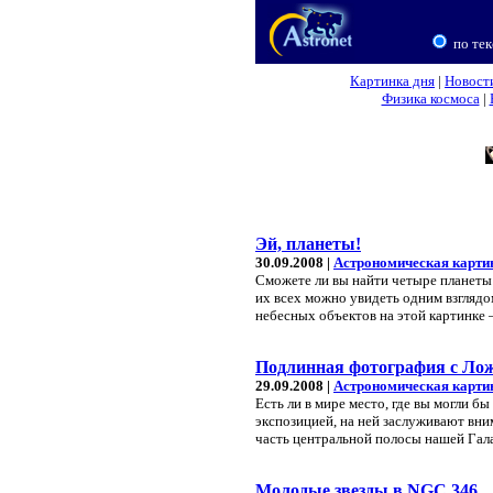
по тек
Картинка дня
|
Новост
Физика космоса
|
Эй, планеты!
30.09.2008 |
Астрономическая карти
Сможете ли вы найти четыре планеты 
их всех можно увидеть одним взглядом
небесных объектов на этой картинке 
Подлинная фотография с Ло
29.09.2008 |
Астрономическая карти
Есть ли в мире место, где вы могли б
экспозицией, на ней заслуживают вним
часть центральной полосы нашей Гал
Молодые звезды в NGC 346