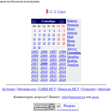
таком необычном положении.
1
|
2
|
3
|
След.
Январь
<<
>>
Сентябрь
Февраль
Пн
Вт
Ср
Чт
Пт
Сб
Вс
Март
1
2
3
4
5
6
7
Апрель
8
9
10
11
12
13
14
Май
15
16
17
18
19
20
21
Июнь
22
23
24
25
26
27
28
Июль
29
30
Август
1995
1996
1997
1998
Сентябрь
1999
2000
2001
2002
Октябрь
2003
2004
2005
2006
Ноябрь
2007
2008
2009
2010
Декабрь
2011
2012
2013
2014
2015
2016
2017
2018
2019
2020
2021
2022
2023
2024
2025
2026
Астронет
|
Научная сеть
|
ГАИШ МГУ
|
Поиск по МГУ
|
О проекте
|
Авторам
Комментарии, вопросы? Пишите:
info@astronet.ru
или
сюда