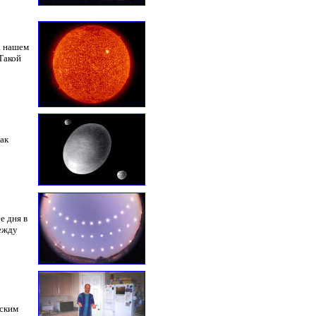
а нашем
Такой
ак
е дня в
ежду
еским