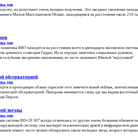
нка дня
долго, но испускают очень мощное излучение. Это звездное скопление находи
вания в Малом Магеллановом Облаке, находящимся на расстоянии около 210 т
нов
нка дня
 галактика M83 находится на расстоянии всего в двенадцать миллионов световы
нь длинного созвездия Гидры. Из-за хорошо заметных спиральных рукавов,
 голубыми звездными скоплениями, ее часто называют Южной "вертушкой".
й обсерваторией
нка дня
тверти и проходящие облака украсили этот замечательный пейзаж, запечатлевш
зической обсерваторией. Панорама начинается слева, где мы видим восточны
дия Персея.
ой звезды
нка дня
ная система BD+20 307 всегда отличалась от других очень большим обилием пы
 окружающей систему, она выглядит исключительно яркой в инфракрасном диап
ванием планет, часто можно обнаружить около молодых звезд, возраст которы