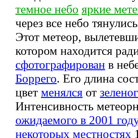
темное небо
яркие мет
через все небо тянулис
Этот метеор, вылетевш
котором находится рад
сфотографирован
в неб
Боррего
. Его длина сос
цвет
менялся
от
зелено
Интенсивность метеор
ожидаемого в 2001 год
некоторых местностях
1