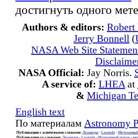
достигнуть одного мете
Authors & editors:
Robert
Jerry Bonnell
(
NASA Web Site Statement
Disclaime
NASA Official:
Jay Norris.
A service of:
LHEA
at
&
Michigan Te
English text
По материалам
Astronomy P
Публикации с ключевыми словами:
Леониды
-
Leonids
-
Метеорный
Публикации со словами:
Леониды
-
Leonids
-
Метеорный поток
-
ме