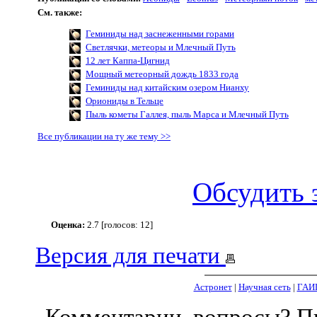
См. также:
Геминиды над заснеженными горами
Светлячки, метеоры и Млечный Путь
12 лет Каппа-Цигнид
Мощный метеорный дождь 1833 года
Геминиды над китайским озером Нианху
Ориониды в Тельце
Пыль кометы Галлея, пыль Марса и Млечный Путь
Все публикации на ту же тему >>
Обсудить 
Оценка:
2.7 [голосов: 12]
Версия для печати
Астронет
|
Научная сеть
|
ГАИ