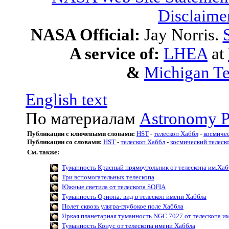
Disclaime
NASA Official:
Jay Norris.
A service of:
LHEA
at
&
Michigan Te
English text
По материалам
Astronomy P
Публикации с ключевыми словами:
HST
-
телескоп Хаббл
-
космичес
Публикации со словами:
HST
-
телескоп Хаббл
-
космический телеск
См. также:
Туманность Красный прямоугольник от телескопа им.Хаб
Три вспомогательных телескопа
Южные светила от телескопа SOFIA
Туманность Ориона: вид в телескоп имени Хаббла
Полет сквозь ультра-глубокое поле Хаббла
Яркая планетарная туманность NGC 7027 от телескопа и
Туманность Конус от телескопа имени Хаббла