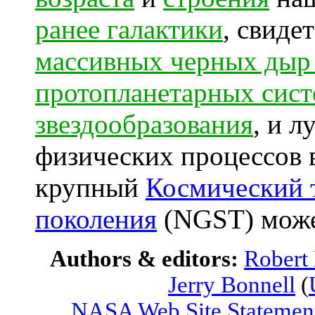
ранее галактики
, свиде
массивных черных дыр 
протопланетарных сис
звездообразования
, и 
физических процессов 
крупный
Космический 
поколения
(NGST) может
Authors & editors:
Robert
Jerry Bonnell
(
NASA Web Site Statement