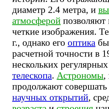
диаметр 2.4 метра, и
вы
атмосферой
позволяют 
четкие изображения. Т
г., однако его
оптика
бы
расчетной точности в 1
нескольких регулярны
телескопа
.
Астрономы
,
продолжают совершат
научных открытий
, ср
возраста
и
строения
наш