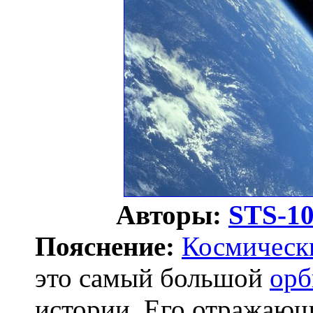
Авторы:
STS-1
Пояснение:
Космическ
это самый большой
орб
истории. Его отражающ