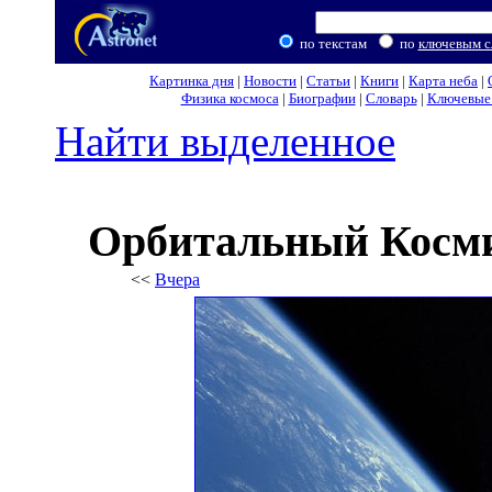
по текстам
по
ключевым с
Картинка дня
|
Новости
|
Статьи
|
Книги
|
Карта неба
|
Физика космоса
|
Биографии
|
Словарь
|
Ключевые 
Найти выделенное
Орбитальный Косми
<<
Вчера