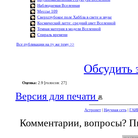
Наблюдаемая Вселенная
Мессье 109
Сверхглубокое поле Хаббла в свете и звуке
Космический латте: средний цвет Вселенной
Темная материя в модели Вселенной
Спираль времени
Все публикации на ту же тему >>
Обсудить 
Оценка:
2.9 [голосов: 27]
Версия для печати
Астронет
|
Научная сеть
|
ГАИ
Комментарии, вопросы? 