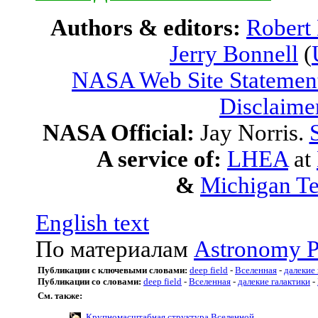
Authors & editors:
Robert
Jerry Bonnell
(
NASA Web Site Statement
Disclaime
NASA Official:
Jay Norris.
A service of:
LHEA
at
&
Michigan Te
English text
По материалам
Astronomy P
Публикации с ключевыми словами:
deep field
-
Вселенная
-
далекие 
Публикации со словами:
deep field
-
Вселенная
-
далекие галактики
-
См. также:
Крупномасштабная структура Вселенной