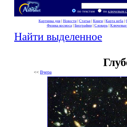
по текстам
по
ключевым с
Картинка дня
|
Новости
|
Статьи
|
Книги
|
Карта неба
|
Физика космоса
|
Биографии
|
Словарь
|
Ключевые 
Найти выделенное
Глуб
<<
Вчера