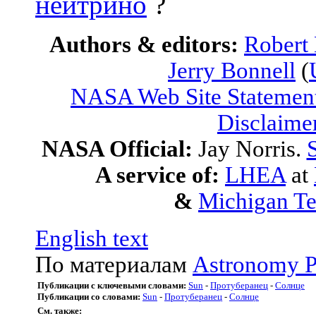
нейтрино
?
Authors & editors:
Robert
Jerry Bonnell
(
NASA Web Site Statement
Disclaime
NASA Official:
Jay Norris.
S
A service of:
LHEA
at
&
Michigan Te
English text
По материалам
Astronomy P
Публикации с ключевыми словами:
Sun
-
Протуберанец
-
Солнце
Публикации со словами:
Sun
-
Протуберанец
-
Солнце
См. также: