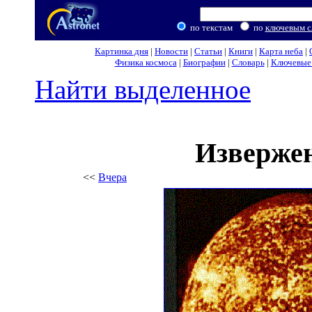
по текстам
по
ключевым с
Картинка дня
|
Новости
|
Статьи
|
Книги
|
Карта неба
|
Физика космоса
|
Биографии
|
Словарь
|
Ключевые 
Найти выделенное
Извержен
<<
Вчера