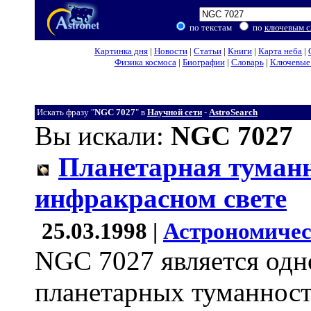
по текстам
по
ключевым с
Картинка дня
|
Новости
|
Статьи
|
Книги
|
Карта неба
|
Физика космоса
|
Биографии
|
Словарь
|
Ключевые 
Искать фразу "
NGC 7027
" в
Научной сети
-
AstroSearch
Вы искали:
NGC 7027
Планетарная туманн
инфракрасном свете
25.03.1998 |
Астрономичес
NGC 7027 является одн
планетарных туманност