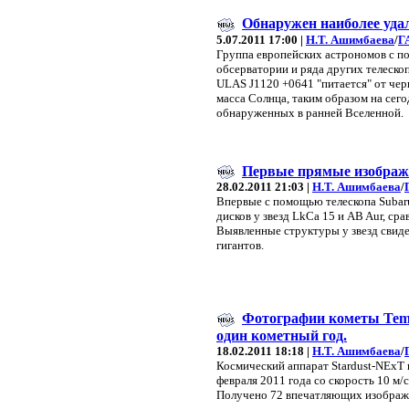
Обнаружен наиболее уда
5.07.2011 17:00 |
Н.Т. Ашимбаева
/
Г
Группа европейских астрономов с п
обсерватории и ряда других телеско
ULAS J1120 +0641 "питается" от чер
масса Солнца, таким образом на сег
обнаруженных в ранней Вселенной.
Первые прямые изображ
28.02.2011 21:03 |
Н.Т. Ашимбаева
/
Впервые с помощью телескопа Suba
дисков у звезд LkCa 15 и AB Aur, ср
Выявленные структуры у звезд свид
гигантов.
Фотографии кометы Tempe
один кометный год.
18.02.2011 18:18 |
Н.Т. Ашимбаева
/
Космический аппарат Stardust-NExT п
февраля 2011 года со скорость 10 м/с
Получено 72 впечатляющих изображе