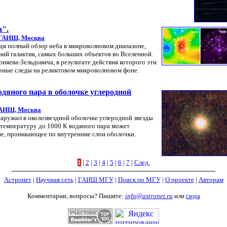
а".
ГАИШ, Москва
дя полный обзор неба в микроволновом диапазоне,
ий галактик, самых больших объектов во Вселенной.
няева-Зельдовича, в результате действия которого эти
рные следы на реликтовом микроволновом фоне.
дяного пара в оболочке углеродной
АИШ, Москва
аружил в околозвездной оболочке углеродной звезды
температуру до 1000 К водяного пара может
ие, проникающее по внутренние слои оболочки.
1
|
2
|
3
|
4
|
5
|
6
|
7
|
След.
Астронет
|
Научная сеть
|
ГАИШ МГУ
|
Поиск по МГУ
|
О проекте
|
Авторам
Комментарии, вопросы? Пишите:
info@astronet.ru
или
сюда