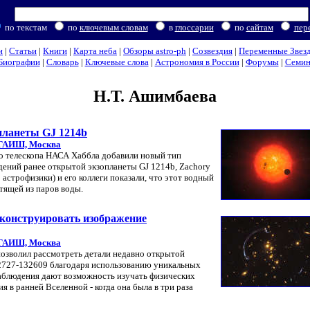
по текстам
по
ключевым словам
в
глоссарии
по
сайтам
пер
и
|
Статьи
|
Книги
|
Карта неба
|
Обзоры astro-ph
|
Созвездия
|
Переменные Звез
Биографии
|
Словарь
|
Ключевые слова
|
Астрономия в России
|
Форумы
|
Семи
Н.Т. Ашимбаева
планеты GJ 1214b
ГАИШ, Москва
 телескопа НАСА Хаббла добавили новый тип
юдений ранее открытой экзопланеты GJ 1214b, Zachory
астрофизики) и его коллеги показали, что этот водный
тящей из паров воды.
еконструировать изображение
ГАИШ, Москва
озволил рассмотреть детали недавно открытой
2727-132609 благодаря использованию уникальных
наблюдения дают возможность изучать физических
я в ранней Вселенной - когда она была в три раза