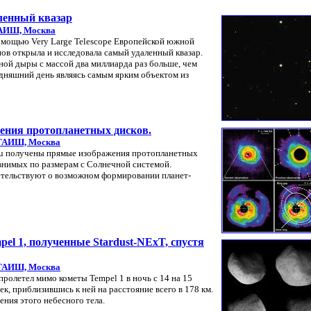
ленный квазар
АИШ, Москва
омощью Very Large Telescope Европейской южной
пов открыла и исследовала самый удаленный квазар.
ной дыры с массой два миллиарда раз больше, чем
одняшний день являясь самым ярким объектом из
ения протопланетных дисков.
ГАИШ, Москва
ru получены прямые изображения протопланетных
авнимых по размерам с Солнечной системой.
етельствуют о возможном формировании планет-
l 1, полученные Stardust-NExT, спустя
ГАИШ, Москва
ролетел мимо кометы Tempel 1 в ночь с 14 на 15
ек, приблизившись к ней на расстояние всего в 178 км.
ния этого небесного тела.