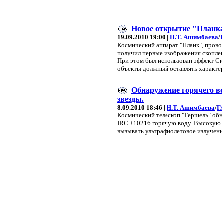
Новое открытие "Планк
19.09.2010 19:00 |
Н.Т. Ашимбаева
/
Космический аппарат "Планк", прово
получил первые изображения скоплен
При этом был использован эффект Сю
объекты должный оставлять характе
Обнаружение горячего во
звезды.
8.09.2010 18:46 |
Н.Т. Ашимбаева
/
Г
Космический телескоп "Гершель" обн
IRC +10216 горячую воду. Высокую 
вызывать ультрафиолетовое излучен