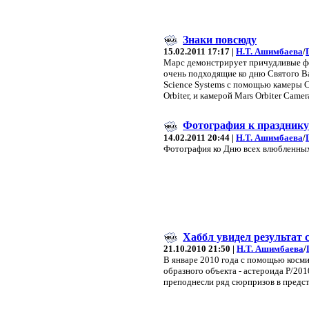
Знаки повсюду
15.02.2011 17:17 |
Н.Т. Ашимбаева
/
Марс демонстрирует причудливые фо
очень подходящие ко дню Святого Ва
Science Systems с помощью камеры C
Orbiter, и камерой Mars Orbiter Camer
Фотография к празднику
14.02.2011 20:44 |
Н.Т. Ашимбаева
/
Фотография ко Дню всех влюбленны
Хаббл увидел результат 
21.10.2010 21:50 |
Н.Т. Ашимбаева
/
В январе 2010 года с помощью косми
образного объекта - астероида P/20
преподнесли ряд сюрпризов в предст