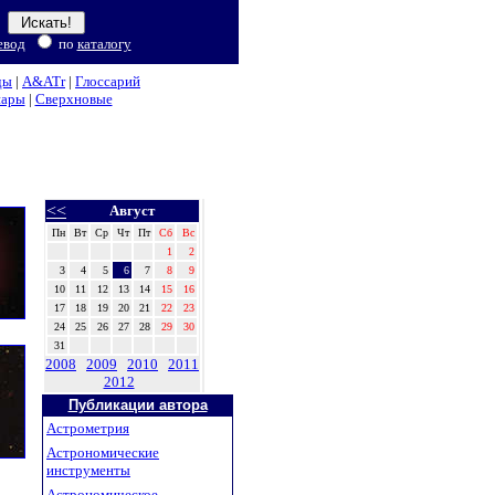
евод
по
каталогу
ды
|
A&ATr
|
Глоссарий
нары
|
Сверхновые
<<
Август
Пн
Вт
Ср
Чт
Пт
Сб
Вс
1
2
3
4
5
6
7
8
9
10
11
12
13
14
15
16
17
18
19
20
21
22
23
24
25
26
27
28
29
30
31
2008
2009
2010
2011
2012
Публикации автора
Астрометрия
Астрономические
инструменты
Астрономическое