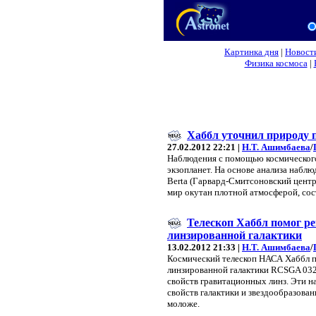
Картинка дня
|
Новост
Физика космоса
|
Хаббл уточнил природу 
27.02.2012 22:21 |
Н.Т. Ашимбаева
/
Наблюдения с помощью космического
экзопланет. На основе анализа набл
Berta (Гарвард-Смитсоновский центр 
мир окутан плотной атмосферой, сос
Телескоп Хаббл помог р
линзированной галактики
13.02.2012 21:33 |
Н.Т. Ашимбаева
/
Космический телескоп НАСА Хаббл п
линзированной галактики RCSGA 03
свойств гравитационных линз. Эти 
свойств галактики и звездообразовани
моложе.