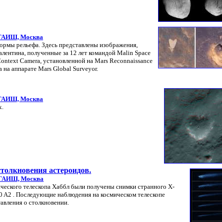
ГАИШ, Москва
рмы рельефа. Здесь представлены изображения,
лентина, полученные за 12 лет командой Malin Space
ontext Camera, установленной на Mars Reconnaissance
a на аппарате Mars Global Surveyor.
ГАИШ, Москва
х.
столкновения астероидов.
ГАИШ, Москва
ческого телескопа Хаббл были получены снимки странного Х-
10 A2 . Последующие наблюдения на космическом телескопе
авления о столкновении.