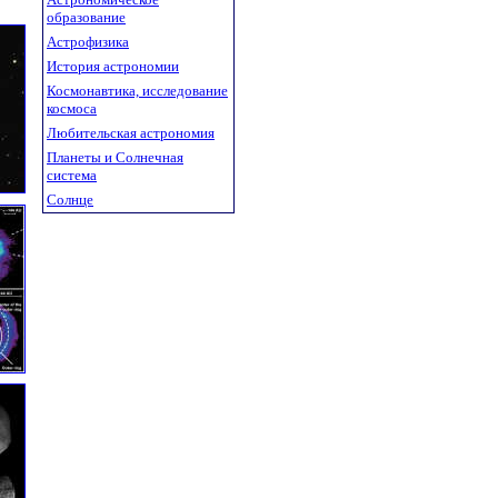
образование
Астрофизика
История астрономии
Космонавтика, исследование
космоса
Любительская астрономия
Планеты и Солнечная
система
Солнце