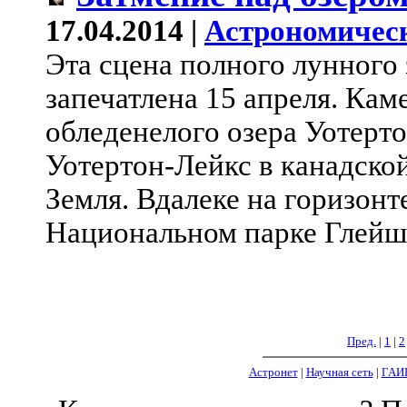
17.04.2014 |
Астрономичес
Эта сцена полного лунного
запечатлена 15 апреля. Ка
обледенелого озера Уотерт
Уотертон-Лейкс в канадско
Земля. Вдалеке на горизон
Национальном парке Глей
Пред.
|
1
|
2
Астронет
|
Научная сеть
|
ГАИ