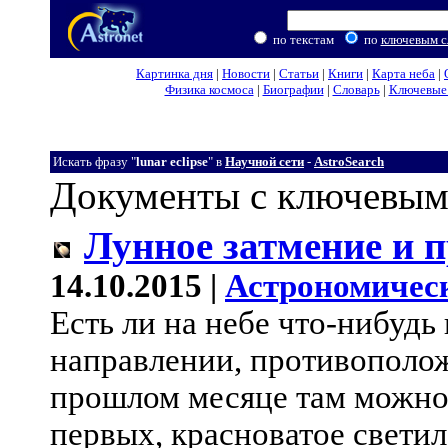
по текстам
по
ключевым с
Картинка дня
|
Новости
|
Статьи
|
Книги
|
Карта неба
|
Физика космоса
|
Биографии
|
Словарь
|
Ключевые 
Искать фразу "
lunar eclipse
" в
Научной сети
-
AstroSearch
Документы с ключевым
Лунное затмение и 
14.10.2015 |
Астрономичес
Есть ли на небе что-нибудь
направлении, противополож
прошлом месяце там можно 
первых, красноватое свети