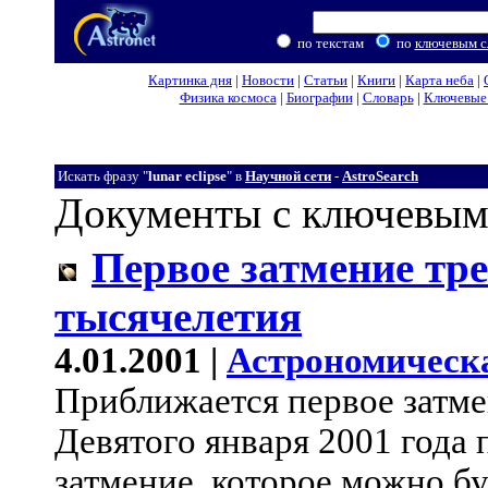
по текстам
по
ключевым с
Картинка дня
|
Новости
|
Статьи
|
Книги
|
Карта неба
|
Физика космоса
|
Биографии
|
Словарь
|
Ключевые 
Искать фразу "
lunar eclipse
" в
Научной сети
-
AstroSearch
Документы с ключевым
Первое затмение тре
тысячелетия
4.01.2001 |
Астрономическ
Приближается первое затме
Девятого января 2001 года
затмение, которое можно б