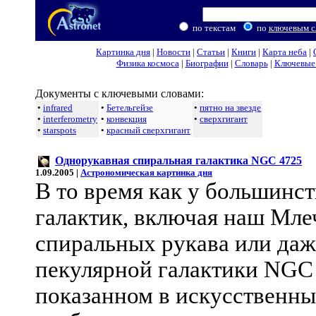
по текстам
по
ключевым с
Картинка дня
|
Новости
|
Статьи
|
Книги
|
Карта неба
|
Физика космоса
|
Биографии
|
Словарь
|
Ключевые 
Документы с ключевыми словами:
•
infrared
•
Бетельгейзе
•
пятно на звезде
•
interferometry
•
конвекция
•
сверхгигант
•
starspots
•
красный сверхгигант
Однорукавная спиральная галактика NGC 4725
1.09.2005 |
Астрономическая картинка дня
В то время как у большинс
галактик, включая наш Мле
спиральных рукава или даж
пекулярной галактики NGC 
показанном в искусственн