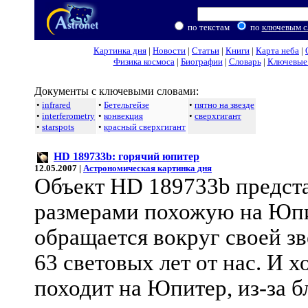
по текстам
по
ключевым с
Картинка дня
|
Новости
|
Статьи
|
Книги
|
Карта неба
|
Физика космоса
|
Биографии
|
Словарь
|
Ключевые 
Документы с ключевыми словами:
•
infrared
•
Бетельгейзе
•
пятно на звезде
•
interferometry
•
конвекция
•
сверхгигант
•
starspots
•
красный сверхгигант
HD 189733b: горячий юпитер
12.05.2007 |
Астрономическая картинка дня
Объект HD 189733b предста
размерами похожую на Юпи
обращается вокруг своей зв
63 световых лет от нас. И х
походит на Юпитер, из-за б