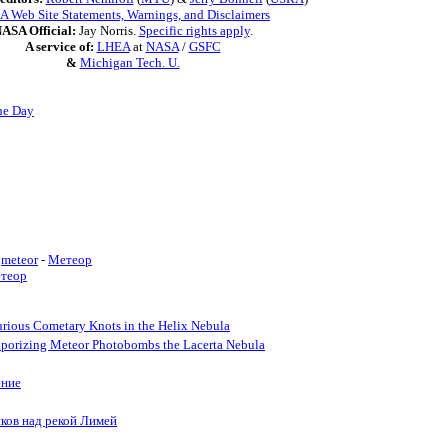
 Web Site Statements, Warnings, and Disclaimers
ASA Official:
Jay Norris.
Specific rights apply
.
A service of:
LHEA
at
NASA
/
GSFC
&
Michigan Tech. U.
he Day
meteor
-
Метеор
теор
rious Cometary Knots in the Helix Nebula
porizing Meteor Photobombs the Lacerta Nebula
ение
ков над рекой Лимей