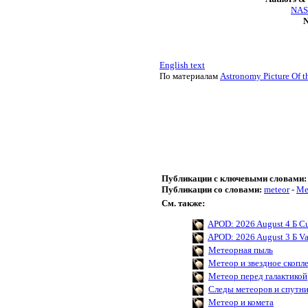
NASA
N
English text
По материалам
Astronomy Picture Of t
Публикации с ключевыми словами:
Публикации со словами:
meteor
-
Ме
См. также:
APOD: 2026 August 4 Б Cu
APOD: 2026 August 3 Б Va
Метеорная пыль
Метеор и звездное скопл
Метеор перед галактикой
Следы метеоров и спутни
Метеор и комета