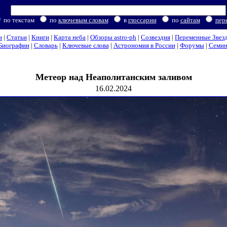
по текстам
по
ключевым словам
в
глоссарии
по
сайтам
пер
и
|
Статьи
|
Книги
|
Карта неба
|
Обзоры astro-ph
|
Созвездия
|
Переменные Звез
Биографии
|
Словарь
|
Ключевые слова
|
Астрономия в России
|
Форумы
|
Семи
Метеор над Неаполитанским заливом
16.02.2024