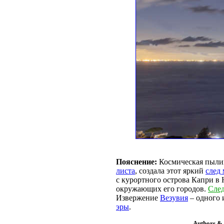
Пояснение:
Космическая пылин
листа
, создала этот яркий
след 
с курортного острова Капри в 
окружающих его городов.
След
Извержение
Везувия
– одного 
эры
.
Authors & 