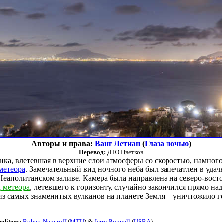
Авторы и права:
Ванг Летиан
(
Глаза ночью
)
Перевод:
Д.Ю.Цветков
ка, влетевшая в верхние слои атмосферы со скоростью, намного
метеора
. Замечательный вид ночного неба был запечатлен в уда
Неаполитанском заливе. Камера была направлена на северо-восто
 метеора
, летевшего к горизонту, случайно закончился прямо на
из самых знаменитых вулканов на планете Земля – уничтожило
editors:
Robert Nemiroff
(
MTU
) &
Jerry Bonnell
(
USRA
)