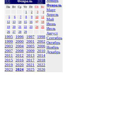
Январь
<<
>>
Февраль
Февраль
Пн
Вт
Ср
Чт
Пт
Сб
Вс
Март
1
2
3
4
Апрель
5
6
7
8
9
10
11
Май
12
13
14
15
16
17
18
Июнь
19
20
21
22
23
24
25
Июль
26
27
28
29
Август
1995
1996
1997
1998
Сентябрь
1999
2000
2001
2002
Октябрь
2003
2004
2005
2006
Ноябрь
2007
2008
2009
2010
Декабрь
2011
2012
2013
2014
2015
2016
2017
2018
2019
2020
2021
2022
2023
2024
2025
2026