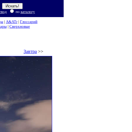
евод
по
каталогу
ды
|
A&ATr
|
Глоссарий
нары
|
Сверхновые
Завтра
>>