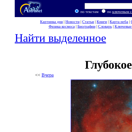
по текстам
по
ключевым с
Картинка дня
|
Новости
|
Статьи
|
Книги
|
Карта неба
|
Физика космоса
|
Биографии
|
Словарь
|
Ключевые 
Найти выделенное
Глубокое
<<
Вчера