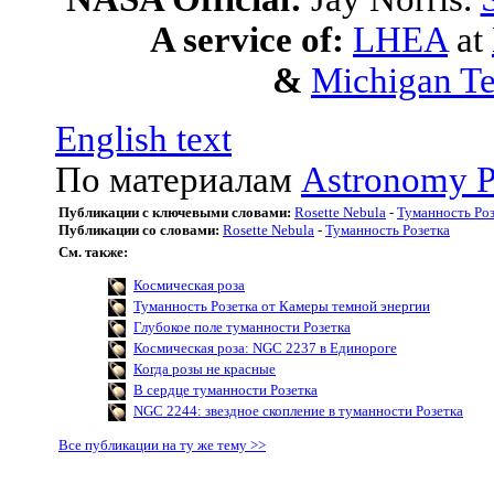
A service of:
LHEA
at
&
Michigan Te
English text
По материалам
Astronomy P
Публикации с ключевыми словами:
Rosette Nebula
-
Туманность Роз
Публикации со словами:
Rosette Nebula
-
Туманность Розетка
См. также:
Космическая роза
Туманность Розетка от Камеры темной энергии
Глубокое поле туманности Розетка
Космическая роза: NGC 2237 в Единороге
Когда розы не красные
В сердце туманности Розетка
NGC 2244: звездное скопление в туманности Розетка
Все публикации на ту же тему >>