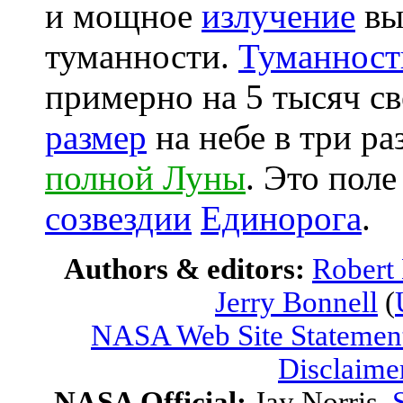
и мощное
излучение
вы
туманности.
Туманност
примерно на 5 тысяч св
размер
на небе в три ра
полной Луны
. Это пол
созвездии
Единорога
.
Authors & editors:
Robert
Jerry Bonnell
(
NASA Web Site Statement
Disclaime
NASA Official:
Jay Norris.