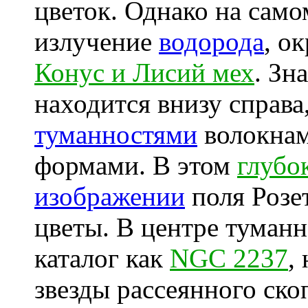
цветок. Однако на само
излучение
водорода
, о
Конус и Лисий мех
. Зн
находится внизу справа
туманностями
волокнам
формами. В этом
глубо
изображении
поля Розе
цветы. В центре туманн
каталог как
NGC 2237
,
звезды рассеянного ск