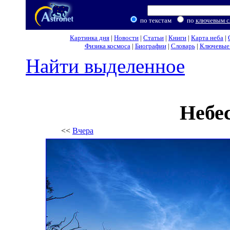
по текстам
по
ключевым с
Картинка дня
|
Новости
|
Статьи
|
Книги
|
Карта неба
|
Физика космоса
|
Биографии
|
Словарь
|
Ключевые 
Найти выделенное
Небе
<<
Вчера