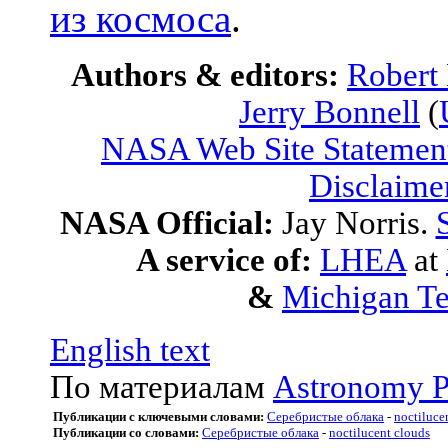
из космоса
.
Authors & editors:
Robert
Jerry Bonnell
(
NASA Web Site Statement
Disclaime
NASA Official:
Jay Norris.
A service of:
LHEA
at
&
Michigan Te
English text
По материалам
Astronomy P
Публикации с ключевыми словами:
Серебристые облака
-
noctiluce
Публикации со словами:
Серебристые облака
-
noctilucent clouds