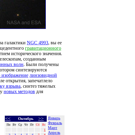
ра галактики
NGC 4993
, вы ее
ецедентного
гравитационного
ытием исторического значения.
елескопам, созданным
онных волн
. Были получены
котором синтезируются
 изображение
линзовидной
ле открытия, запечатлело
ку взрыва
, синтез тяжелых
ку
новых методов
для
Январь
<<
>>
Октябрь
Февраль
Пн
Вт
Ср
Чт
Пт
Сб
Вс
Март
1
Апрель
2
3
4
5
6
7
8