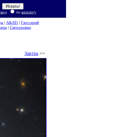
евод
по
каталогу
ды
|
A&ATr
|
Глоссарий
нары
|
Сверхновые
Завтра
>>