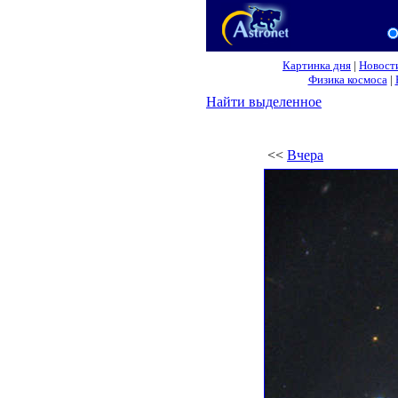
Картинка дня
|
Новост
Физика космоса
|
Найти выделенное
<<
Вчера