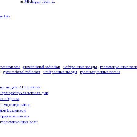
&
Michigan Tech. U.
he Day
neutron star
-
gravitational radiation
-
нейтронные звезды
-
гравитационные вол
-
gravitational radiation
-
нейтронные звезды
-
гравитационные волны
ые звезды: 218 слияний
е вращающихся черных дыр
ости Африка
р: моделирование
нной Вселенной
х радиовсплесков
 гравитационных волн