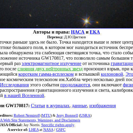
Авторы и права:
НАСА
и
ЕКА
Перевод:
Д.Ю.Цветков
точки раньше здесь не было. Точка находится выше и левее цент
птике большого поля, в котором мог находиться источник беспр
 была обнаружена эта слабеющая светящаяся точка, что стало соб
оложение источника GW170817, что позволило самым большим т
первый раз
электромагнитное излучение
от источника
гравитаци
то после
слияния двух нейтронных звезд
произошел взрыв, при 
дающийся
коротким гамма-всплеском
и вспышкой
килоновой
.
Это
ое космическим телескопом им.Хаббла через несколько дней пос
Исследования
этого события
продолжаются
, они включают
физи
й распространения гравитационного излучения и света, калибров
ий
в нашей Вселенной
.
тии GW170817:
Статьи
в журналах
,
данные
,
изображения
editors:
Robert Nemiroff
(
MTU
) &
Jerry Bonnell
(
USRA
)
 Web Site Statements, Warnings, and Disclaimers
ASA Official:
Jay Norris.
Specific rights apply
.
A service of:
LHEA
at
NASA
/
GSFC