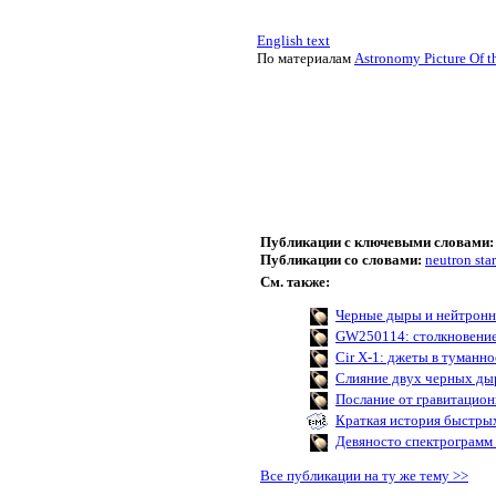
English text
По материалам
Astronomy Picture Of t
Публикации с ключевыми словами:
Публикации со словами:
neutron star
См. также:
Черные дыры и нейтронн
GW250114: столкновени
Cir X-1: джеты в туманн
Слияние двух черных ды
Послание от гравитацио
Краткая история быстры
Девяносто спектрограмм
Все публикации на ту же тему >>