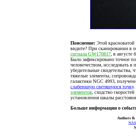
Пояснение:
Этой красноватой 
видите? При сканировании в о
сигнала GW170817
, в августе
Было зафиксировано точное п
человечеством, исследовать в 
убедительные свидетельства, ч
тяжелые элементы, сопровож
галактики NGC 4993, полученн
слабеющую светящуюся точку
.
элементов
, сходство скоросте
установления шкалы расстоян
Больше информации о собы
Authors & 
NASA
N