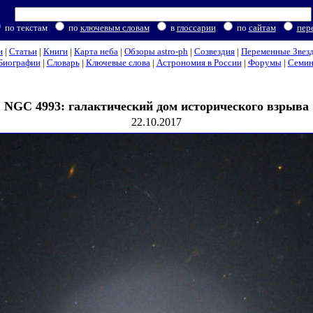
по текстам
по
ключевым словам
в
глоссарии
по
сайтам
пер
и
|
Статьи
|
Книги
|
Карта неба
|
Обзоры astro-ph
|
Созвездия
|
Переменные Звез
Биографии
|
Словарь
|
Ключевые слова
|
Астрономия в России
|
Форумы
|
Семи
NGC 4993: галактический дом исторического взрыва
22.10.2017