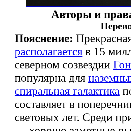
Авторы и прав
Перево
Пояснение:
Прекрасная
располагается
в 15 милл
северном созвездии
Гон
популярна для
наземны
спиральная галактика
по
составляет в поперечн
световых лет. Среди п
— хорошо заметные пы