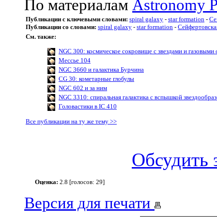
По материалам
Astronomy P
Публикации с ключевыми словами:
spiral galaxy
-
star formation
-
Се
Публикации со словами:
spiral galaxy
-
star formation
-
Сейфертовская
См. также:
NGC 300: космическое сокровище с звездами и газовыми
Мессье 104
NGC 3660 и галактика Бурчина
CG 30: кометарные глобулы
NGC 602 и за ним
NGC 3310: спиральная галактика с вспышкой звездообра
Головастики в IC 410
Все публикации на ту же тему >>
Обсудить 
Оценка:
2.8 [голосов: 29]
Версия для печати