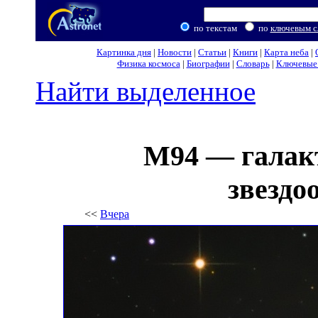
по текстам
по
ключевым с
Картинка дня
|
Новости
|
Статьи
|
Книги
|
Карта неба
|
Физика космоса
|
Биографии
|
Словарь
|
Ключевые 
Найти выделенное
M94 — галак
звездо
<<
Вчера