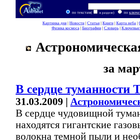
по текстам
по
ключе
(
в разделе)
Картинка дня
|
Новости
|
Статьи
|
Книги
|
Карта неба
|
Физика космоса
|
Биографии
|
Словарь
|
Ключевые 
Астрономическая
за мар
В сердце туманности 
31.03.2009 |
Астрономичес
В сердце чудовищной тума
находятся гигантские газо
волокна темной пыли и нео