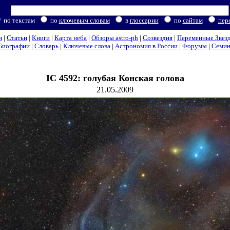
по текстам
по
ключевым словам
в
глоссарии
по
сайтам
пер
и
|
Статьи
|
Книги
|
Карта неба
|
Обзоры astro-ph
|
Созвездия
|
Переменные Звез
Биографии
|
Словарь
|
Ключевые слова
|
Астрономия в России
|
Форумы
|
Семи
IC 4592: голубая Конская голова
21.05.2009