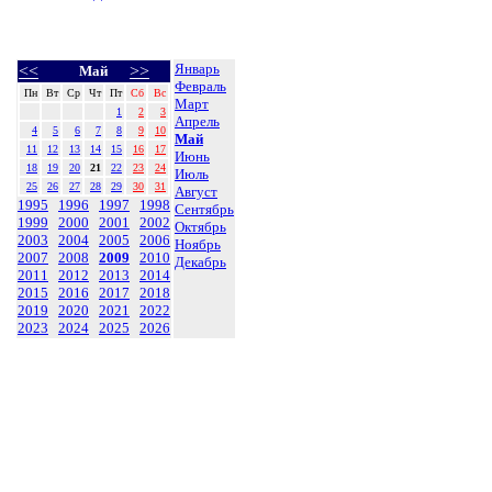
Январь
<<
>>
Май
Февраль
Пн
Вт
Ср
Чт
Пт
Сб
Вс
Март
1
2
3
Апрель
4
5
6
7
8
9
10
Май
11
12
13
14
15
16
17
Июнь
18
19
20
21
22
23
24
Июль
25
26
27
28
29
30
31
Август
1995
1996
1997
1998
Сентябрь
1999
2000
2001
2002
Октябрь
2003
2004
2005
2006
Ноябрь
2007
2008
2009
2010
Декабрь
2011
2012
2013
2014
2015
2016
2017
2018
2019
2020
2021
2022
2023
2024
2025
2026