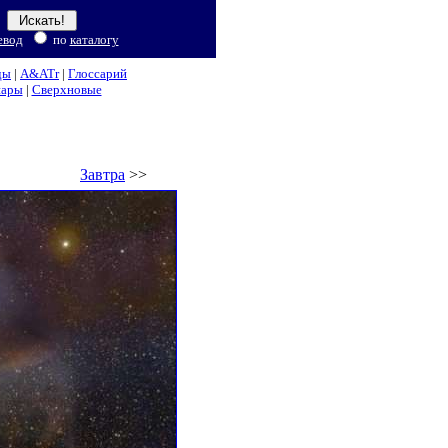
евод
по
каталогу
ды
|
A&ATr
|
Глоссарий
нары
|
Сверхновые
Завтра
>>