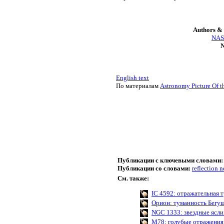
Authors & 
NASA
N
English text
По материалам
Astronomy Picture Of t
Публикации с ключевыми словами:
Публикации со словами:
reflection 
См. также:
IC 4592: отражательная 
Орион: туманность Бегу
NGC 1333: звездные ясли
M78: голубые отражения