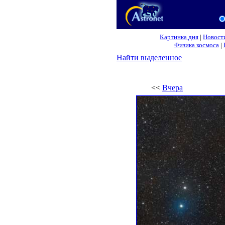
Картинка дня
|
Новост
Физика космоса
|
Найти выделенное
<<
Вчера