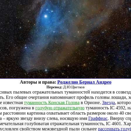
Авторы и права:
Роджелио Бернал Андрео
Перевод:
Д.Ю.Цветков
сивых пылевых отражательных туманностей находится в созвез
. Его общие очертания напоминают профиль головы лошади, хо
ее известная
туманность Конская Голова
в Орионе.
Звезда
, котор
усов, погружена в
голубую отражательную
туманность IC 4592, 
ом расстоянии картинка охватывает область размером около 40 све
а – яркую звезду внизу слева, носящую имя
Граффиас
. Вверху с
мечательная голубоватая отражательная туманность, IC 4601. Ха
бусловлен свойством межзвездной пыли сильнее
рассеивать голу