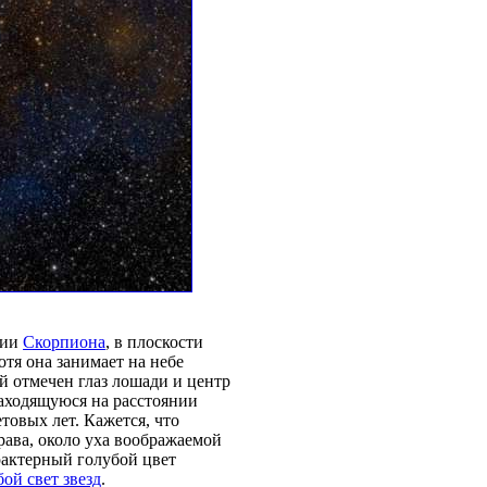
дии
Скорпиона
, в плоскости
тя она занимает на небе
ой отмечен глаз лошади и центр
находящуюся на расстоянии
товых лет. Кажется, что
права, около уха воображаемой
рактерный голубой цвет
бой свет звезд
.