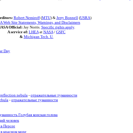
editors:
Robert Nemiroff
(
MTU
) &
Jerry Bonnell
(
USRA
)
 Web Site Statements, Warnings, and Disclaimers
ASA Official:
Jay Norris.
Specific rights apply
.
A service of:
LHEA
at
NASA
/
GSFC
&
Michigan Tech. U.
he Day
reflection nebula
-
отражательные туманности
nebula
-
отражательные туманности
туманность Голубая конская голова
щий человек
 в Персее
 в красном море