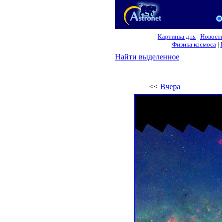
Картинка дня
|
Новост
Физика космоса
|
Найти выделенное
<<
Вчера