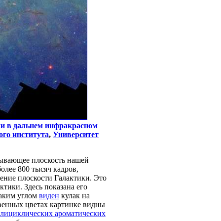
ки в дальнем инфракрасном
ого института
,
Университет
тывающее плоскость нашей
олее 800 тысяч кадров,
ение плоскости Галактики. Это
тики. Здесь показана его
таким углом
виден
кулак на
венных цветах картинке видны
лициклических ароматических