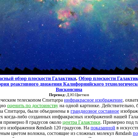
сный обзор плоскости Галактики
,
Обзор плоскости Галакти
рия реактивного движения Калифорнийского технологическ
Висконсина
Перевод:
Д.Ю.Цветков
ческим телескопом Спитцера
инфракрасное изображение
, охва
дно
оценить по достоинству
на одной картинке. Действительно, б
па Спитцера, были объединены в
грандиозное составное
изображ
ех когда-либо созданных инфракрасных изображений нашей Галак
я примерно 8 градусов около
центра Галактики
. Примерно под 
ого изображения &mdash 120 градусов. На
показанной
в искусст
еным цветом волокна, состоящие из сложных молекул &mdash
по