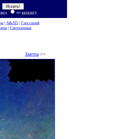
евод
по
каталогу
ды
|
A&ATr
|
Глоссарий
нары
|
Сверхновые
Завтра
>>