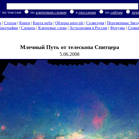
по текстам
по
ключевым словам
в
глоссарии
по
сайтам
пер
и
|
Статьи
|
Книги
|
Карта неба
|
Обзоры astro-ph
|
Созвездия
|
Переменные Звез
Биографии
|
Словарь
|
Ключевые слова
|
Астрономия в России
|
Форумы
|
Семи
Млечный Путь от телескопа Спитцера
5.06.2008