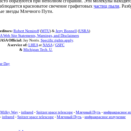
часто образуются при неполном сгорании. Эти молекулы находятс
 наблюдается красноватое свечение графитовых
частиц пыли
. Раз
ые звезды Млечного Пути.
editors:
Robert Nemiroff
(
MTU
) &
Jerry Bonnell
(
USRA
)
 Web Site Statements, Warnings, and Disclaimers
ASA Official:
Jay Norris.
Specific rights apply
.
A service of:
LHEA
at
NASA
/
GSFC
&
Michigan Tech. U.
he Day
Milky Way
-
infrared
-
Spitzer space telescope
-
Млечный Путь
-
инфракрасное и
-
infrared
-
Spitzer space telescope
-
Млечный Путь
-
инфракрасное излучение