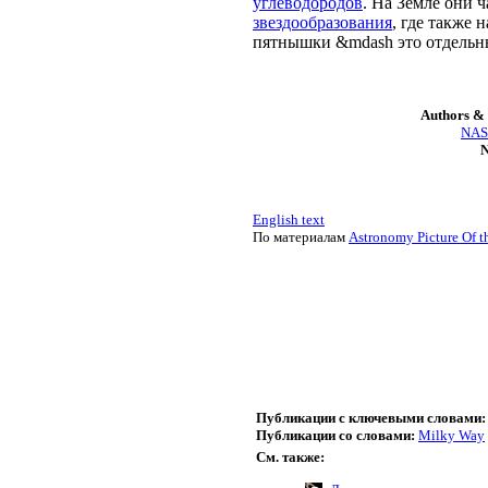
углеводородов
. На Земле они 
звездообразования
, где также
пятнышки &mdash это отдельн
Authors & 
NASA
N
English text
По материалам
Astronomy Picture Of t
Публикации с ключевыми словами:
Публикации со словами:
Milky Way
См. также: