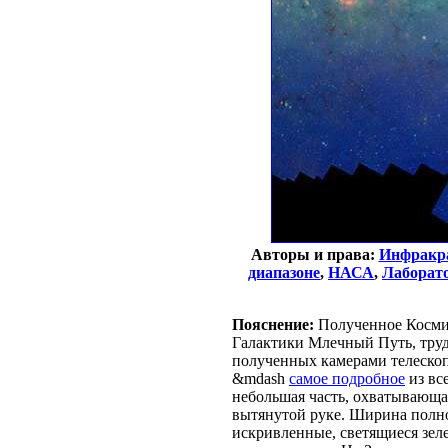
Авторы и права:
Инфракра
диапазоне
,
НАСА
,
Лаборато
Пояснение:
Полученное Косми
Галактики Млечный Путь, тру
полученных камерами телеско
&mdash
самое подробное
из вс
небольшая часть, охватывающа
вытянутой руке. Ширина полн
искривленные, светящиеся зел