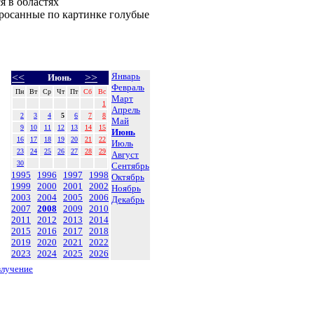
я в областях
бросанные по картинке голубые
Январь
<<
>>
Июнь
Февраль
Пн
Вт
Ср
Чт
Пт
Сб
Вс
Март
1
Апрель
2
3
4
5
6
7
8
Май
9
10
11
12
13
14
15
Июнь
16
17
18
19
20
21
22
Июль
23
24
25
26
27
28
29
Август
30
Сентябрь
1995
1996
1997
1998
Октябрь
1999
2000
2001
2002
Ноябрь
2003
2004
2005
2006
Декабрь
2007
2008
2009
2010
2011
2012
2013
2014
2015
2016
2017
2018
2019
2020
2021
2022
2023
2024
2025
2026
злучение