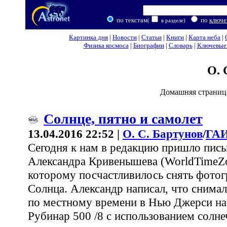
по текстам
по
ключе
(
в разделе)
Картинка дня
|
Новости
|
Статьи
|
Книги
|
Карта неба
|
Физика космоса
|
Биографии
|
Словарь
|
Ключевые 
О. 
Домашняя страниц
Солнце, пятно и самолет
13.04.2016 22:52 |
О. С. Бартунов
/
ГАИ
Сегодня к нам в редакцию пришло пись
Александра Кривенышева (WorldTimeZ
которому посчастливилось снять фотог
Солнца. Александр написал, что снимал 
по местному времени в Нью Джерси на
Рубинар 500 /8 с использованием солне