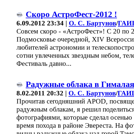
Скоро АстроФест-2012 !
6.09.2012 23:34 |
О. С. Бартунов
/
ГАИ
Совсем скоро - «АстроФест»! С 20 по 2
Подмосковье очередной, XIV Всеросси
любителей астрономии и телескопостр
сотни увлеченных звездным небом, те
Фестиваль давно...
Радужные облака в Гимала
8.02.2011 20:32 |
О. С. Бартунов
/
ГАИШ
Прочитав сегодняшний APOD, посвящ
радужным облакам, я решил поделитьс
фотографиями, которые сделал осенью 
время похода в районе Эвереста. На ф
видны радужные облака над горой Тамс