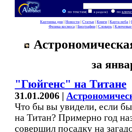
по текстам
по
ключе
(
в разделе)
Картинка дня
|
Новости
|
Статьи
|
Книги
|
Карта неба
|
Физика космоса
|
Биографии
|
Словарь
|
Ключевые 
Астрономическая
за янва
"Гюйгенс" на Титане
31.01.2006 |
Астрономичес
Что бы вы увидели, если бы
на Титан? Примерно год на
совершил посадку на загад