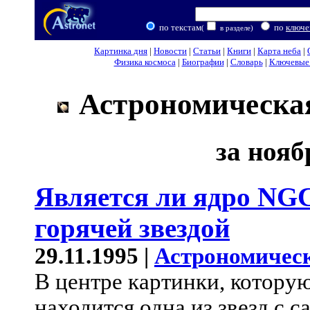
по текстам
по
ключе
(
в разделе)
Картинка дня
|
Новости
|
Статьи
|
Книги
|
Карта неба
|
Физика космоса
|
Биографии
|
Словарь
|
Ключевые 
Астрономическая
за нояб
Является ли ядро NGC
горячей звездой
29.11.1995 |
Астрономическ
В центре картинки, котору
находится одна из звезд с 