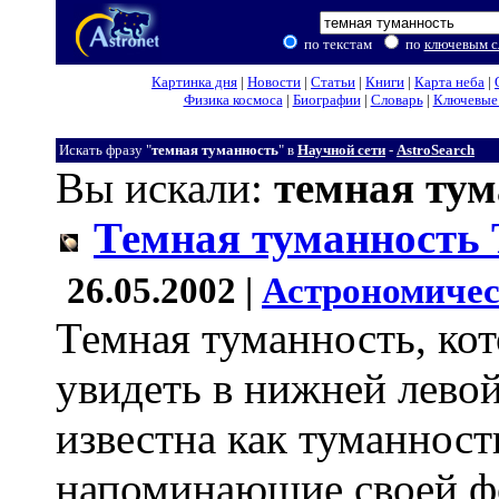
по текстам
по
ключевым с
Картинка дня
|
Новости
|
Статьи
|
Книги
|
Карта неба
|
Физика космоса
|
Биографии
|
Словарь
|
Ключевые 
Искать фразу "
темная туманность
" в
Научной сети
-
AstroSearch
Вы искали:
темная тум
Темная туманность 
26.05.2002 |
Астрономичес
Темная туманность, ко
увидеть в нижней левой
известна как туманност
напоминающие своей ф