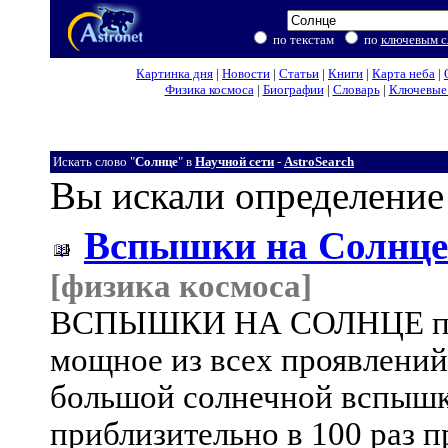
по текстам
по
ключевым с
Картинка дня
|
Новости
|
Статьи
|
Книги
|
Карта неба
|
Физика космоса
|
Биографии
|
Словарь
|
Ключевые 
Искать слово "
Солнце
" в
Научной сети
-
AstroSearch
Вы искали определение
Вспышки на Солнце
[физика космоса]
ВСПЫШКИ НА СОЛНЦЕ пре
мощное из всех проявлений
большой солнечной вспышки
приблизительно в 100 раз 