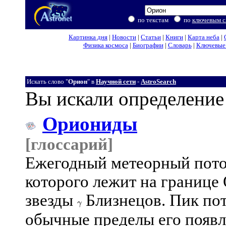
по текстам
по
ключевым с
Картинка дня
|
Новости
|
Статьи
|
Книги
|
Карта неба
|
Физика космоса
|
Биографии
|
Словарь
|
Ключевые 
Искать слово "
Орион
" в
Научной сети
-
AstroSearch
Вы искали определение
Ориониды
[глоссарий]
Ежегодный метеорный пото
которого лежит на границе
звезды
Близнецов. Пик пот
обычные пределы его появле