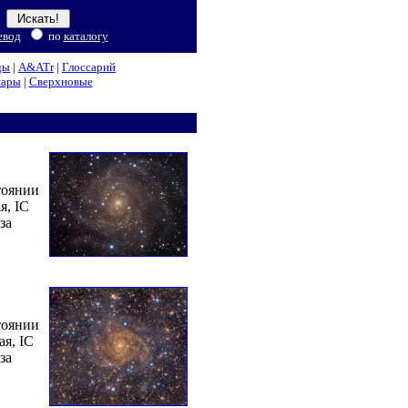
евод
по
каталогу
ды
|
A&ATr
|
Глоссарий
нары
|
Сверхновые
тоянии
я, IC
за
тоянии
ая, IC
за