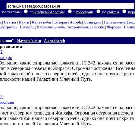
по текстам
по
ключевым словам
в
глоссарии
по
сайтам
пер
и
|
Статьи
|
Книги
|
Карта неба
|
Обзоры astro-ph
|
Созвездия
|
Переменные Звез
Биографии
|
Словарь
|
Ключевые слова
|
Астрономия в России
|
Форумы
|
Семи
ования
" в
Научной сети
-
AstroSearch
разования
42
ка дня
большие, яркие спиральные галактики, IC 342 находится на расс
лет в северном созвездии Жирафа. Огромная островная Вселенна
ной галактикой нашего северного неба, однако она почти скрыта 
 в плоскости нашей Галактики Млечный Путь.
42
нка дня
большие, яркие спиральные галактики, IC 342 находится на расс
 лет в северном созвездии Жирафа. Огромная островная вселенн
ной галактикой нашего северного неба, однако она почти скрыта 
 в плоскости нашей Галактики Млечный Путь.