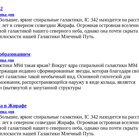
42
нка дня
большие, яркие спиральные галактики, IC 342 находится на расс
 лет в северном созвездии Жирафа. Огромная островная вселенн
ной галактикой нашего северного неба, однако она почти скрыта 
 в плоскости нашей Галактики Млечный Путь.
ообразованием
нка дня
актики M94 такая яркая? Вокруг ядра спиральной галактики M94
держащая недавно сформированные звезды, которая благодаря св
т галактике такой необычный вид. Основной гипотезой для
азования, распространяющейся наружу в виде кольца, является
 (вытянутой и запутанной структуры
ка в Жирафе
нка дня
большие, яркие спиральные галактики, IC 342 находится на расс
 лет в северном созвездии Жирафа. Огромная островная вселенн
ной галактикой нашего северного неба, однако она почти скрыта 
 в плоскости нашей Галактики Млечный Путь.