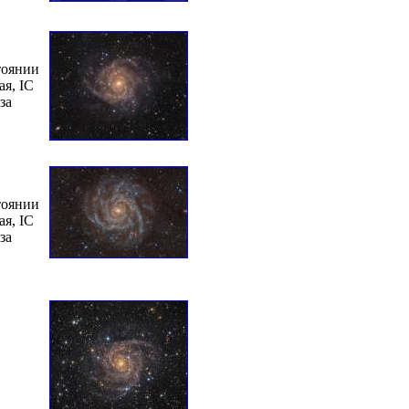
тоянии
ая, IC
за
тоянии
ая, IC
за