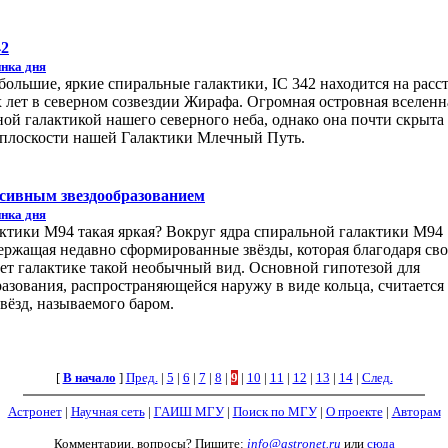
42
нка дня
большие, яркие спиральные галактики, IC 342 находится на расс
 лет в северном созвездии Жирафа. Огромная островная вселенн
ной галактикой нашего северного неба, однако она почти скрыта 
 в плоскости нашей Галактики Млечный Путь.
нсивным звездообразованием
нка дня
актики M94 такая яркая? Вокруг ядра спиральной галактики M94
держащая недавно сформированные звёзды, которая благодаря св
т галактике такой необычный вид. Основной гипотезой для
азования, распространяющейся наружу в виде кольца, считается
вёзд, называемого баром.
[
В начало
]
Пред.
|
5
|
6
|
7
|
8
|
9
|
10
|
11
|
12
|
13
|
14
|
След.
Астронет
|
Научная сеть
|
ГАИШ МГУ
|
Поиск по МГУ
|
О проекте
|
Авторам
Комментарии, вопросы? Пишите:
info@astronet.ru
или
сюда