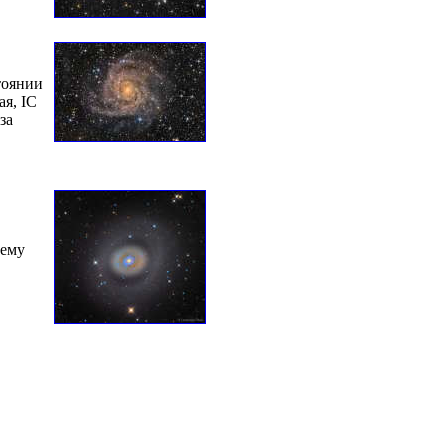
тоянии
ая, IC
за
оему