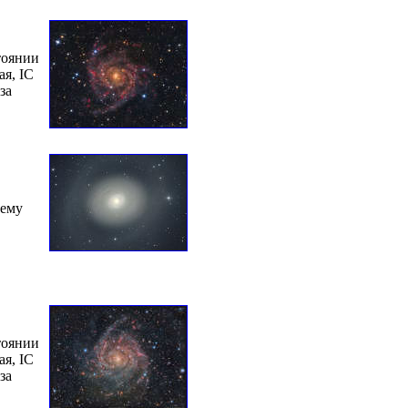
тоянии
ая, IC
за
оему
тоянии
ая, IC
за