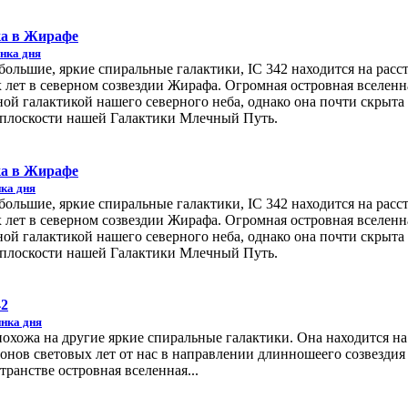
ка в Жирафе
нка дня
большие, яркие спиральные галактики, IC 342 находится на расс
 лет в северном созвездии Жирафа. Огромная островная вселенн
ной галактикой нашего северного неба, однако она почти скрыта 
 в плоскости нашей Галактики Млечный Путь.
ка в Жирафе
ка дня
большие, яркие спиральные галактики, IC 342 находится на расс
 лет в северном созвездии Жирафа. Огромная островная вселенн
ной галактикой нашего северного неба, однако она почти скрыта 
 в плоскости нашей Галактики Млечный Путь.
42
нка дня
похожа на другие яркие спиральные галактики. Она находится на
онов световых лет от нас в направлении длинношеего созвездия
ранстве островная вселенная...