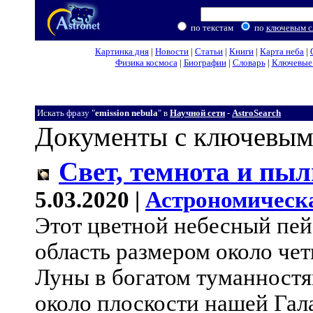
по текстам
по
ключевым с
Картинка дня
|
Новости
|
Статьи
|
Книги
|
Карта неба
|
Физика космоса
|
Биографии
|
Словарь
|
Ключевые 
Искать фразу "
emission nebula
" в
Научной сети
-
AstroSearch
Документы с ключевым
Свет, темнота и пыл
5.03.2020 |
Астрономическ
Этот цветной небесный пей
область размером около че
Луны в богатом туманностя
около плоскости нашей Гал