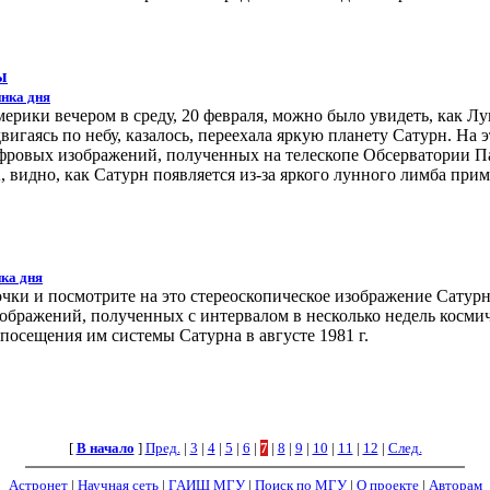
ы
нка дня
рики вечером в среду, 20 февраля, можно было увидеть, как Лу
вигаясь по небу, казалось, переехала яркую планету Сатурн. На 
фровых изображений, полученных на телескопе Обсерватории П
 видно, как Сатурн появляется из-за яркого лунного лимба при
ка дня
чки и посмотрите на это стереоскопическое изображение Сатурн
изображений, полученных с интервалом в несколько недель косми
посещения им системы Сатурна в августе 1981 г.
[
В начало
]
Пред.
|
3
|
4
|
5
|
6
|
7
|
8
|
9
|
10
|
11
|
12
|
След.
Астронет
|
Научная сеть
|
ГАИШ МГУ
|
Поиск по МГУ
|
О проекте
|
Авторам