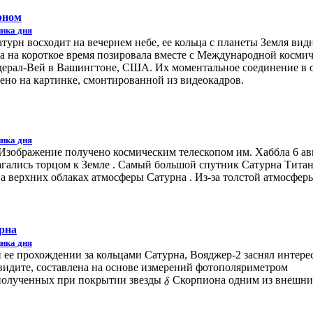
рном
нка дня
атурн восходит на вечернем небе, ее кольца с планеты Земля вид
на на короткое время позировала вместе с Международной косми
едерал-Вей в Вашингтоне, США. Их моментальное соединение в 
лено на картинке, смонтированной из видеокадров.
нка дня
 Изображение получено космическим телескопом им. Хаббла 6 ав
лагались торцом к Земле . Самый большой спутник Сатурна Тита
 на верхних облаках атмосферы Сатурна . Из-за толстой атмосфе
рна
нка дня
 ее прохождении за кольцами Сатурна, Вояджер-2 заснял интере
видите, составлена на основе измерений фотополяриметром
 полученных при покрытии звезды
Скорпиона одним из внешни