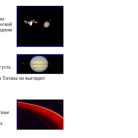
ны
ческой
одном
густа
н
ры Титана он выглядит
сные
х