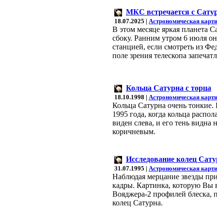
МКС встречается с Сату
18.07.2025 |
Астрономическая карти
В этом месяце яркая планета С
сбоку. Ранним утром 6 июля о
станцией, если смотреть из Ф
поле зрения телескопа запечат
Кольца Сатурна с торца
18.10.1998 |
Астрономическая карти
Кольца Сатурна очень тонкие.
1995 года, когда кольца распо
виден слева, и его тень видна
коричневым.
Исследование колец Сату
31.07.1995 |
Астрономическая карти
Наблюдая мерцание звезды при
кадры. Картинка, которую Вы 
Вояджера-2 профилей блеска,
колец Сатурна.