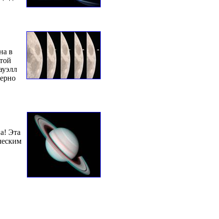
на в
этой
ауэлл
мерно
а! Эта
ческим