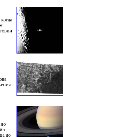
 когда
ом
атории
ова
жения
Оно
айл
ца до