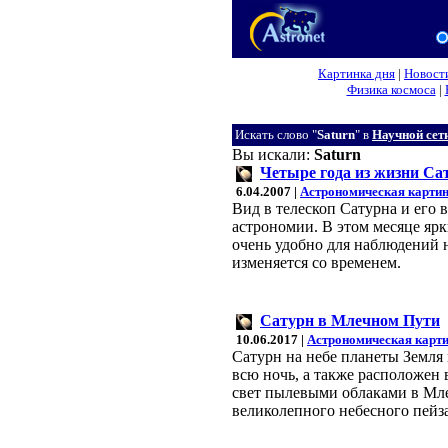
Картинка дня
|
Новост
Физика космоса
|
Искать слово "
Saturn
" в
Научной сет
Вы искали:
Saturn
Четыре года из жизни Са
6.04.2007 |
Астрономическая картин
Вид в телескоп Сатурна и его 
астрономии. В этом месяце яр
очень удобно для наблюдений н
изменяется со временем.
Сатурн в Млечном Пути
10.06.2017 |
Астрономическая карти
Сатурн на небе планеты Земля 
всю ночь, а также расположен
свет пылевыми облаками в Мле
великолепного небесного пейз