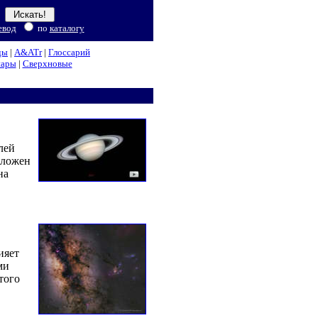
евод
по
каталогу
ды
|
A&ATr
|
Глоссарий
нары
|
Сверхновые
лей
оложен
на
ияет
ми
того