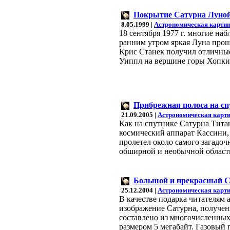
Покрытие Сатурна Луно
8.05.1999 |
Астрономическая картин
18 сентября 1977 г. многие на
ранним утром яркая Луна прош
Крис Станек получил отличные
Уиппл на вершине горы Хопки
Прибрежная полоса на сп
21.09.2005 |
Астрономическая карти
Как на спутнике Сатурна Тита
космический аппарат Кассини, 
пролетел около самого загадо
обширной и необычной области
Большой и прекрасный 
25.12.2004 |
Астрономическая карти
В качестве подарка читателям 
изображение Сатурна, получен
составлено из многочисленных
размером 5 мегабайт. Газовый 