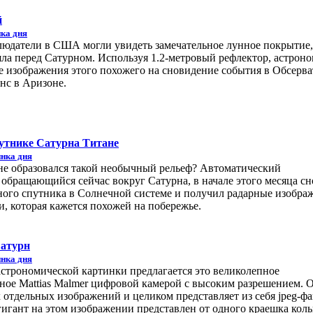
й
ка дня
блюдатели в США могли увидеть замечательное лунное покрытие,
ла перед Сатурном. Используя 1.2-метровый рефлектор, астрон
 изображения этого похожего на сновидение события в Обсерв
нс в Аризоне.
утнике Сатурна Титане
нка дня
не образовался такой необычный рельеф? Автоматический
обращающийся сейчас вокруг Сатурна, в начале этого месяца сн
чного спутника в Солнечной системе и получил радарные изобра
, которая кажется похожей на побережье.
Сатурн
нка дня
астрономической картинки предлагается это великолепное
ное Mattias Malmer цифровой камерой с высоким разрешением. 
 отдельных изображений и целиком представляет из себя jpeg-ф
гигант на этом изображении представлен от одного краешка коль