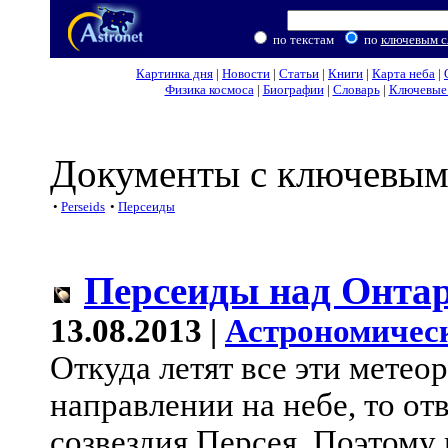
по текстам
по
ключевым с
Картинка дня
|
Новости
|
Статьи
|
Книги
|
Карта неба
|
Физика космоса
|
Биографии
|
Словарь
|
Ключевые 
Документы с ключевым
•
Perseids
•
Персеиды
Персеиды над Онта
13.08.2013 |
Астрономичес
Откуда летят все эти метео
направлении на небе, то отв
созвездия Персея. Поэтому