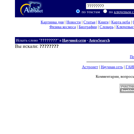
по текстам
по
ключевым с
Картинка дня
|
Новости
|
Статьи
|
Книги
|
Карта неба
|
Физика космоса
|
Биографии
|
Словарь
|
Ключевые 
Искать слово "
????????
" в
Научной сети
-
AstroSearch
Вы искали:
????????
Пр
Астронет
|
Научная сеть
|
ГАИ
Комментарии, вопрос