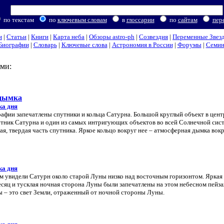
по текстам
по
ключевым словам
в
глоссарии
по
сайтам
пер
и
|
Статьи
|
Книги
|
Карта неба
|
Обзоры astro-ph
|
Созвездия
|
Переменные Звез
Биографии
|
Словарь
|
Ключевые слова
|
Астрономия в России
|
Форумы
|
Семи
ми:
 дымка
ка дня
рафии запечатлены спутники и кольца Сатурна. Большой круглый объект в цент
утник Сатурна и один из самых интригующих объектов во всей Солнечной сист
ая, твердая часть спутника. Яркое кольцо вокруг нее – атмосферная дымка вок
ка дня
м увидели Сатурн около старой Луны низко над восточным горизонтом. Яркая
сяц и тусклая ночная сторона Луны были запечатлены на этом небесном пейза
ы – это свет Земли, отраженный от ночной стороны Луны.