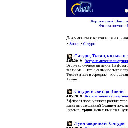
Картинка дня
|
Новост
Физика космоса
|
Документы с ключевыми слова
•
Saturn
•
Сатурн
Сатурн, Титан, кольца и
5.05.2019 |
Астрономическая картин
Это не солнечное затмение. На фотог
картинки – Титан, самый большой сп
Темное пятно в середине – это основн
Титана.
Сатурн и свет да Винчи
4.05.2019 |
Астрономическая картин
2 февраля проснувшиеся ранним утро
планета, освещенный Солнцем полуме
Бурсы в Турции. Пепельный свет Лун
Луна закрывает Сатурн