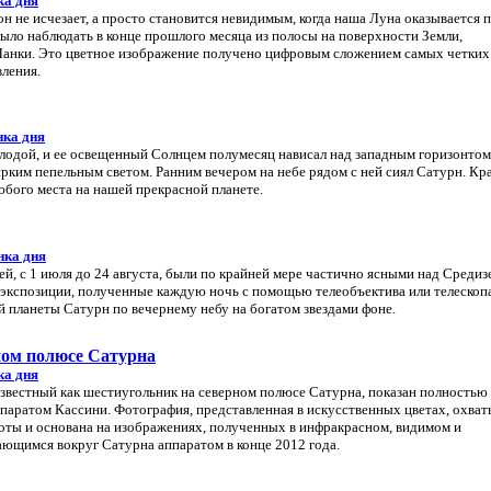
ка дня
н не исчезает, а просто становится невидимым, когда наша Луна оказывается 
ыло наблюдать в конце прошлого месяца из полосы на поверхности Земли,
анки. Это цветное изображение получено цифровым сложением самых четких 
ления.
нка дня
лодой, и ее освещенный Солнцем полумесяц нависал над западным горизонтом
ярким пепельным светом. Ранним вечером на небе рядом с ней сиял Сатурн. Кр
бого места на нашей прекрасной планете.
нка дня
й, с 1 июля до 24 августа, были по крайней мере частично ясными над Среди
 экспозиции, полученные каждую ночь с помощью телеобъектива или телескоп
 планеты Сатурн по вечернему небу на богатом звездами фоне.
ном полюсе Сатурна
ка дня
звестный как шестиугольник на северном полюсе Сатурна, показан полностью 
паратом Кассини. Фотография, представленная в искусственных цветах, охват
роты и основана на изображениях, полученных в инфракрасном, видимом и
ющимся вокруг Сатурна аппаратом в конце 2012 года.