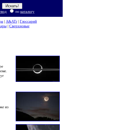
евод
по
каталогу
ды
|
A&ATr
|
Глоссарий
нары
|
Сверхновые
ре
еме.
руг
же из