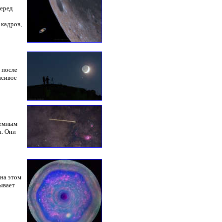
перед
кадров,
 после
асивое
земным
а. Они
на этом
ывает