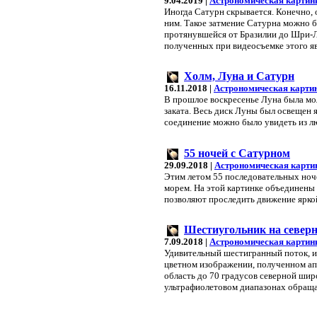
9.04.2019 |
Астрономическая картин
Иногда Сатурн скрывается. Конечно, о
ним. Такое затмение Сатурна можно б
протянувшейся от Бразилии до Шри-Л
полученных при видеосъемке этого яв
Холм, Луна и Сатурн
16.11.2018 |
Астрономическая карти
В прошлое воскресенье Луна была мо
заката. Весь диск Луны был освещен 
соединение можно было увидеть из лю
55 ночей с Сатурном
29.09.2018 |
Астрономическая карти
Этим летом 55 последовательных ноче
морем. На этой картинке объединены
позволяют проследить движение яркой
Шестиугольник на север
7.09.2018 |
Астрономическая картин
Удивительный шестигранный поток, и
цветном изображении, полученном ап
область до 70 градусов северной ши
ультрафиолетовом диапазонах обраща