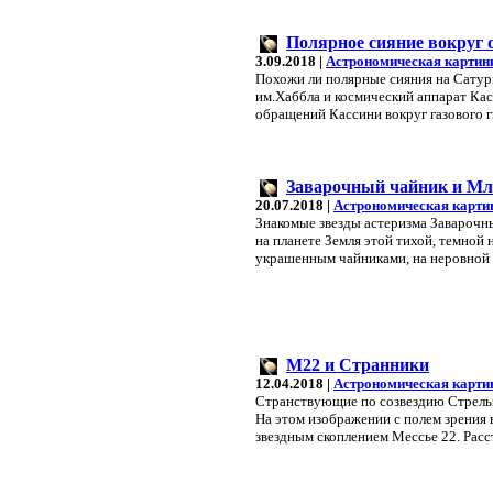
Полярное сияние вокруг 
3.09.2018 |
Астрономическая картин
Похожи ли полярные сияния на Сатурн
им.Хаббла и космический аппарат Ка
обращений Кассини вокруг газового ги
Заварочный чайник и М
20.07.2018 |
Астрономическая карти
Знакомые звезды астеризма Заварочн
на планете Земля этой тихой, темной
украшенным чайниками, на неровной 
M22 и Странники
12.04.2018 |
Астрономическая карти
Странствующие по созвездию Стрельц
На этом изображении с полем зрения 
звездным скоплением Мессье 22. Расст