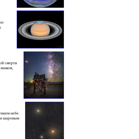
оп
х
ой смерти
знаком,
еннем небе.
шим шаровым