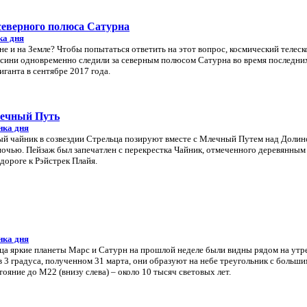
северного полюса Сатурна
ка дня
е и на Земле? Чтобы попытаться ответить на этот вопрос, космический телеск
ссини одновременно следили за северным полюсом Сатурна во время последни
ганта в сентябре 2017 года.
лечный Путь
нка дня
ый чайник в созвездии Стрельца позируют вместе с Млечный Путем над Долин
 ночью. Пейзаж был запечатлен с перекрестка Чайник, отмеченного деревянным 
дороге к Рэйстрек Плайя.
нка дня
а яркие планеты Марс и Сатурн на прошлой неделе были видны рядом на утр
в 3 градуса, полученном 31 марта, они образуют на небе треугольник с боль
ояние до M22 (внизу слева) – около 10 тысяч световых лет.