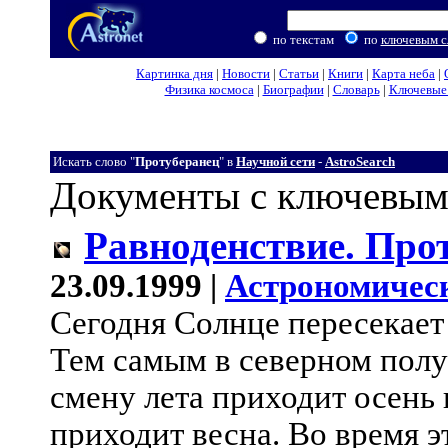
по текстам
по
ключевым с
Картинка дня
|
Новости
|
Статьи
|
Книги
|
Карта неба
|
Физика космоса
|
Биографии
|
Словарь
|
Ключевые 
Искать слово "
Протуберанец
" в
Научной сети
-
AstroSearch
Документы с ключевым
Равноденствие. Про
23.09.1999 |
Астрономичес
Сегодня Солнце пересекает
Тем самым в северном пол
смену лета приходит осень
приходит весна. Во время э