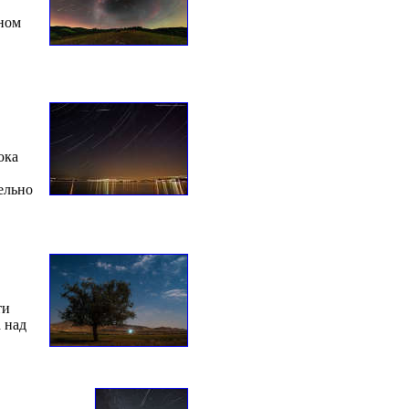
сном
ока
ельно
ти
 над