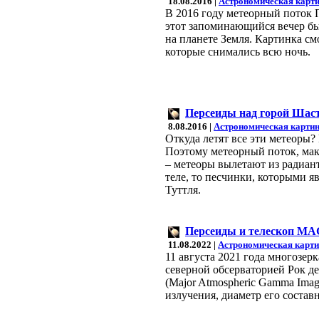
18.08.2016 |
Астрономическая карти
В 2016 году метеорный поток П
этот запоминающийся вечер бы
на планете Земля. Картинка с
которые снимались всю ночь.
Персеиды над горой Шас
8.08.2016 |
Астрономическая картин
Откуда летят все эти метеоры? 
Поэтому метеорный поток, мак
– метеоры вылетают из радиант
теле, то песчинки, которыми я
Туттля.
Персеиды и телескоп M
11.08.2022 |
Астрономическая карти
11 августа 2021 года многозе
северной обсерваторией Рок д
(Major Atmospheric Gamma Imag
излучения, диаметр его составн