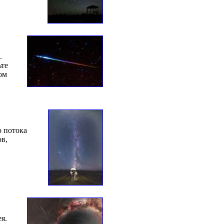
.
ьте
ом
о потока
ов,
я.