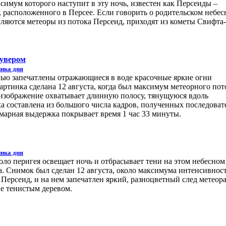
имум которого наступит в эту ночь, известен как Персеиды –
, расположенного в Персее. Если говорить о родительском небе
вляются метеоры из потока Персеид, приходят из кометы Свифта-
кувером
нка дня
ью запечатлены отражающиеся в воде красочные яркие огни
артинка сделана 12 августа, когда был максимум метеорного пот
изображение охватывает длинную полосу, тянущуюся вдоль
а составлена из большого числа кадров, полученных последоват
марная выдержка покрывает время 1 час 33 минуты.
нка дня
ло перигея освещает ночь и отбрасывает тени на этом небесном
а. Снимок был сделан 12 августа, около максимума интенсивнос
Персеид, и на нем запечатлен яркий, разноцветный след метеора
е тенистым деревом.