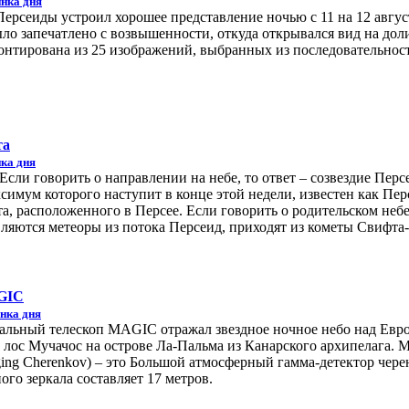
нка дня
ерсеиды устроил хорошее представление ночью с 11 на 12 авгус
ло запечатлено с возвышенности, откуда открывался вид на до
монтирована из 25 изображений, выбранных из последовательност
та
ка дня
Если говорить о направлении на небе, то ответ – созвездие Персе
симум которого наступит в конце этой недели, известен как Пе
а, расположенного в Персее. Если говорить о родительском неб
вляются метеоры из потока Персеид, приходят из кометы Свифта-
AGIC
нка дня
ркальный телескоп MAGIC отражал звездное ночное небо над Евр
е лос Мучачос на острове Ла-Пальма из Канарского архипелага.
ing Cherenkov) – это Большой атмосферный гамма-детектор чере
ого зеркала составляет 17 метров.