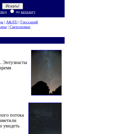
евод
по
каталогу
ды
|
A&ATr
|
Глоссарий
нары
|
Сверхновые
ы. Энтузиасты
 время
ного потока
заметили
о увидеть