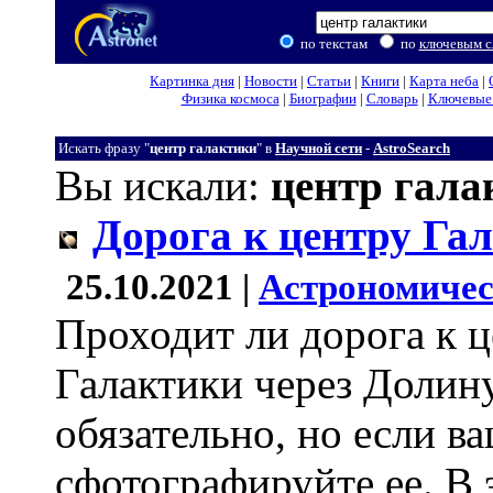
по текстам
по
ключевым с
Картинка дня
|
Новости
|
Статьи
|
Книги
|
Карта неба
|
Физика космоса
|
Биографии
|
Словарь
|
Ключевые 
Искать фразу "
центр галактики
" в
Научной сети
-
AstroSearch
Вы искали:
центр гала
Дорога к центру Га
25.10.2021 |
Астрономичес
Проходит ли дорога к 
Галактики через Долин
обязательно, но если ва
сфотографируйте ее. В 