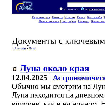
по текстам
по
ключевым с
Картинка дня
|
Новости
|
Статьи
|
Книги
|
Карта неба
|
Физика космоса
|
Биографии
|
Словарь
|
Ключевые 
Документы с ключевым
•
Аполлон
•
Луна
Луна около края
12.04.2025 |
Астрономичес
Обычно мы смотрим на Лун
Луна находится на дневном
времени, как и на ночном.