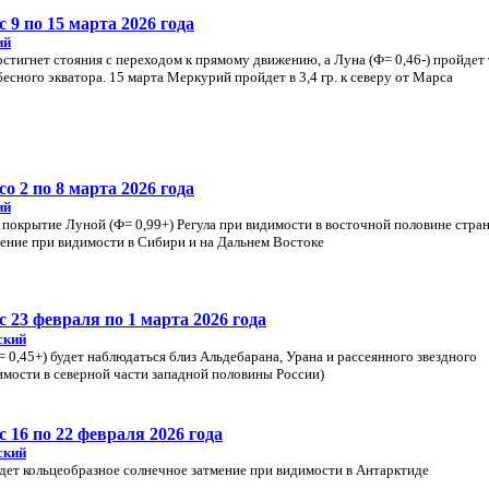
 9 по 15 марта 2026 года
ий
стигнет стояния с переходом к прямому движению, а Луна (Ф= 0,46-) пройдет
есного экватора. 15 марта Меркурий пройдет в 3,4 гр. к северу от Марса
о 2 по 8 марта 2026 года
ий
 покрытие Луной (Ф= 0,99+) Регула при видимости в восточной половине стран
мение при видимости в Сибири и на Дальнем Востоке
 23 февраля по 1 марта 2026 года
ский
 0,45+) будет наблюдаться близ Альдебарана, Урана и рассеянного звездного
имости в северной части западной половины России)
 16 по 22 февраля 2026 года
ский
дет кольцеобразное солнечное затмение при видимости в Антарктиде