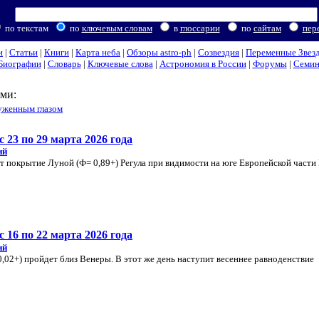
по текстам
по
ключевым словам
в
глоссарии
по
сайтам
пер
и
|
Статьи
|
Книги
|
Карта неба
|
Обзоры astro-ph
|
Созвездия
|
Переменные Звез
Биографии
|
Словарь
|
Ключевые слова
|
Астрономия в России
|
Форумы
|
Семи
ми:
уженным глазом
 23 по 29 марта 2026 года
ий
т покрытие Луной (Ф= 0,89+) Регула при видимости на юге Европейской части
 16 по 22 марта 2026 года
ий
0,02+) пройдет близ Венеры. В этот же день наступит весеннее равноденствие