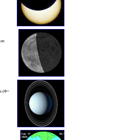
мли
а (Ф=