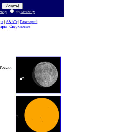
евод
по
каталогу
ды
|
A&ATr
|
Глоссарий
нары
|
Сверхновые
 России