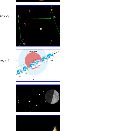
 точку
ы, а 3