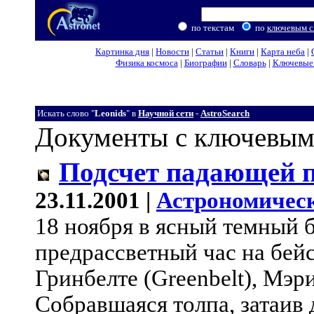
по текстам
по
ключевым с
Картинка дня
|
Новости
|
Статьи
|
Книги
|
Карта неба
|
Физика космоса
|
Биографии
|
Словарь
|
Ключевые 
Искать слово "
Leonids
" в
Научной сети
-
AstroSearch
Документы с ключевым
Подсчет падающей 
23.11.2001 |
Астрономическ
18 ноября в ясный темный 
предрассветный час на бей
Гринбелте (Greenbelt), Мэр
Собравшаяся толпа, затаив 