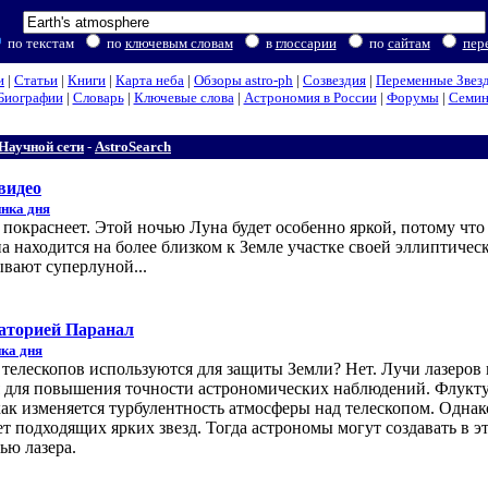
по текстам
по
ключевым словам
в
глоссарии
по
сайтам
пер
и
|
Статьи
|
Книги
|
Карта неба
|
Обзоры astro-ph
|
Созвездия
|
Переменные Звез
Биографии
|
Словарь
|
Ключевые слова
|
Астрономия в России
|
Форумы
|
Семи
Научной сети
-
AstroSearch
видео
нка дня
покраснеет. Этой ночью Луна будет особенно яркой, потому что
на находится на более близком к Земле участке своей эллиптичес
вают суперлуной...
ваторией Паранал
ка дня
телескопов используются для защиты Земли? Нет. Лучи лазеров 
я для повышения точности астрономических наблюдений. Флукт
 как изменяется турбулентность атмосферы над телескопом. Однак
ет подходящих ярких звезд. Тогда астрономы могут создавать в э
ью лазера.