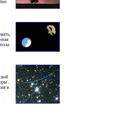
айне
мать,
енная
упола
ской
оры .
рая в