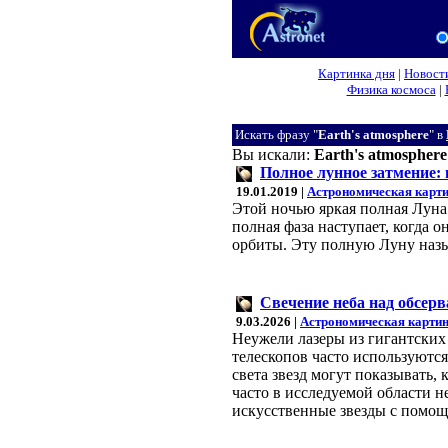
Картинка дня
|
Новост
Физика космоса
|
Искать фразу "
Earth's atmosphere
" в
Вы искали:
Earth's atmosphere
Полное лунное затмение: 
19.01.2019 |
Астрономическая карти
Этой ночью яркая полная Луна 
полная фаза наступает, когда о
орбиты. Эту полную Луну назы
Свечение неба над обсер
9.03.2026 |
Астрономическая картин
Неужели лазеры из гигантских 
телескопов часто используютс
света звезд могут показывать,
часто в исследуемой области н
искусственные звезды с помощ