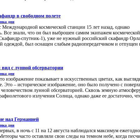
кафандр в свободном полете
нка дня
с Международной космической станции 15 лет назад, однако
ь. Все знали, что он был выброшен самим экипажем космической
 (Скафандр-спутник-1), уже не нужный российский скафандр Орл
й одеждой, был оснащен слабым радиопередатчиком и отпущен 
 вид с лунной обсерватории
нка дня
Это изображение показывает в искусственных цветах, как выгляд
е. Это – историческое изображение, оно было получено с повер
человечеством лунной обсерваторией. Сквозь земную атмосфер
рафиолетового излучения Солнца, однако даже ее достаточно, ч
ие над Германией
нка дня
ервых, в ночь с 11 на 12 августа наблюдался максимум ежегодн
етеоры часто оставляли свои следы на темном небе, когда песч