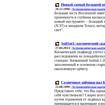
Новый самый большой оп
26.12.1996 |
Астрономическая карти
Большая часть Вселенной имее
проникнуть в глубины космоса
новый инструмент – больший 
(ХЭТ) в западном Техасе, кото
свет".
SuitSat1: космический ск
27.04.2014 |
Астрономическая карти
Космический скафандр улетел 
расследования не понадобилос
станции. Названный Suitsat-1
заполненный в основном старо
околоземную орбиту.
Солнечные зайчики над 
23.08.1999 |
Астрономическая карти
Представьте себе, что Вы одна
себя чувствовали? Скорее всег
путем отражения от ледяных кр
превращается в маленькие пло