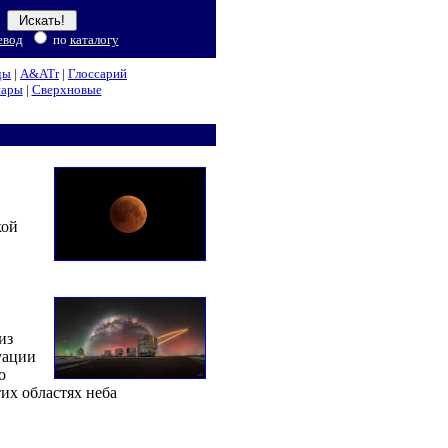
евод
по
каталогу
ды
|
A&ATr
|
Глоссарий
нары
|
Сверхновые
кой
из
уации
о
тих областях неба