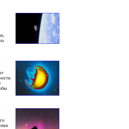
ан,
на
ит
хности
у
тобы
ого
инки