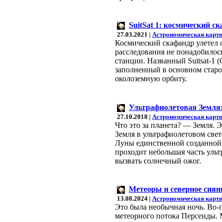
SuitSat 1: космический с
27.03.2021 |
Астрономическая карти
Космический скафандр улетел 
расследования не понадобилос
станции. Названный Suitsat-1
заполненный в основном старо
околоземную орбиту.
Ультрафиолетовая Земля:
27.10.2018 |
Астрономическая карти
Что это за планета? — Земля. 
Земля в ультрафиолетовом свет
Луны единственной созданной 
проходит небольшая часть ульт
вызвать солнечный ожог.
Метеоры и северное сиян
13.08.2024 |
Астрономическая карти
Это была необычная ночь. Во-п
метеорного потока Персеиды. М