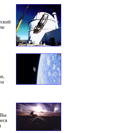
еский
ли
й
ан,
на
 Вы
иеся
и