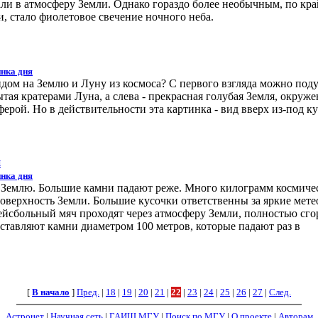
али в атмосферу Земли. Однако гораздо более необычным, по кр
, стало фиолетовое свечение ночного неба.
нка дня
дом на Землю и Луну из космоса? С первого взгляда можно поду
ытая кратерами Луна, а слева - прекрасная голубая Земля, окруж
рой. Но в действительности эта картинка - вид вверх из-под к
и
нка дня
 Землю. Большие камни падают реже. Много килограмм космиче
оверхность Земли. Большие кусочки ответственны за яркие мете
ейсбольный мяч проходят через атмосферу Земли, полностью сго
ставляют камни диаметром 100 метров, которые падают раз в
[
В начало
]
Пред.
|
18
|
19
|
20
|
21
|
22
|
23
|
24
|
25
|
26
|
27
|
След.
Астронет
|
Научная сеть
|
ГАИШ МГУ
|
Поиск по МГУ
|
О проекте
|
Авторам