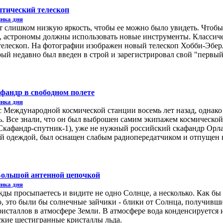
тический телескоп
нка дня
т слишком низкую яркость, чтобы ее можно было увидеть. Чтобы
, астрономы должны использовать новые инструменты. Классич
телескоп. На фотографии изображен новый телескоп Хобби-Эбер
рый недавно был введен в строй и зарегистрировал свой "первы
афандр в свободном полете
нка дня
с Международной космической станции восемь лет назад, однако
ь. Все знали, что он был выброшен самим экипажем космической
 (Скафандр-спутник-1), уже не нужный российский скафандр Орл
й одеждой, был оснащен слабым радиопередатчиком и отпущен 
Большой антенной цепочкой
нка дня
жды просыпаетесь и видите не одно Солнце, а несколько. Как бы
о, это были бы солнечные зайчики - блики от Солнца, получивш
исталлов в атмосфере Земли. В атмосфере вода конденсируется 
ские шестигранные кристаллы льда.