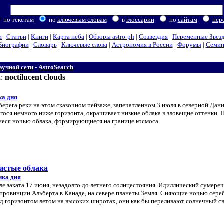
по текстам
по
ключевым словам
в
глоссарии
по
сайтам
пер
и
|
Статьи
|
Книги
|
Карта неба
|
Обзоры astro-ph
|
Созвездия
|
Переменные Звез
Биографии
|
Словарь
|
Ключевые слова
|
Астрономия в России
|
Форумы
|
Семи
аучной сети
-
AstroSearch
м:
noctilucent clouds
ка дня
берега реки на этом сказочном пейзаже, запечатленном 3 июля в северной Дани
ося немного ниже горизонта, окрашивает низкие облака в зловещие оттенки. 
иеся ночью облака, формирующиеся на границе космоса.
ристые облака
нка дня
ле заката 17 июня, незадолго до летнего солнцестояния. Идиллический сумере
 провинции Альберта в Канаде, на севере планеты Земля. Сияющие ночью сер
д горизонтом летом на высоких широтах, они как бы переливают солнечный св