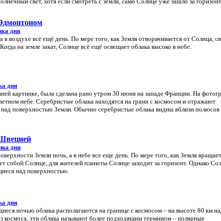
лнечный свет, хотя если смотреть с земли, само Солнце уже зашло за горизонт
 Эдмонтоном
нка дня
 а в воздухе всё ещё день. По мере того, как Земля отворачивается от Солнца, св
Когда на земле закат, Солнце всё ещё освещает облака высоко в небе.
ка дня
ней картинке, была сделана рано утром 30 июня на западе Франции. На фотог
ветном небе. Серебристые облака находятся на грани с космосом и отражают
м над поверхностью Земли. Обычно серебристые облака видны вблизи полюсов 
 Швецией
нка дня
оверхности Земли ночь, а в небе все еще день. По мере того, как Земля вращае
ает собой Солнце, для жителей планеты Солнце заходит за горизонт. Однако Со
щиеся над поверхностью.
ка дня
иеся ночью облака располагаются на границе с космосом – на высоте 80 км на
из космоса, эти облака называют более подходящим термином – полярные