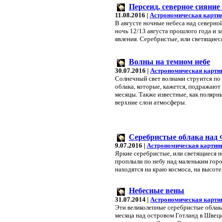
Персеид, северное сияние
11.08.2016 |
Астрономическая карти
В августе ночные небеса над северно
ночь 12/13 августа прошлого года и 
явления. Серебристые, или светящиес
Волны на темном небе
30.07.2016 |
Астрономическая карти
Солнечный свет волнами струится по
облака, которые, кажется, подражают
месяцы. Также известные, как полярн
верхние слои атмосферы.
Серебристые облака над
9.07.2016 |
Астрономическая картин
Яркие серебристые, или светящиеся н
проплыли по небу над маленьким горо
находятся на краю космоса, на высот
Небесные вены
31.07.2014 |
Астрономическая карти
Эти великолепные серебристые облака
месяца над островом Готланд в Швеци