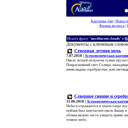
Картинка дня
|
Новост
Физика космоса
|
Искать фразу "
noctilucent clouds
" в
Н
Документы с ключевым слово
Северная летняя ночь
7.07.2018 |
Астрономическая картин
Около летней полуночи туман окутал 
Покрасневший свет Солнца, находящег
ними видны серебристые, или светящ
Северное сияние и сереб
21.06.2018 |
Астрономическая карти
Небеса отражаются в тихом озере пос
пейзаж был запечатлен около Башау в
облака можно часто увидеть прямо на
темное небо.