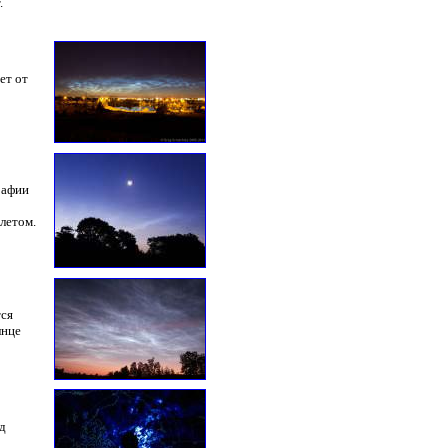
.
ет от
рафии
летом.
тся
лнце
д