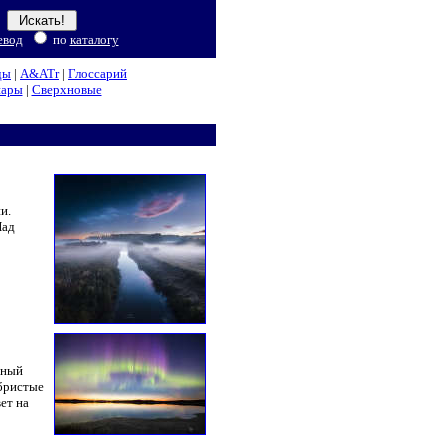
евод
по
каталогу
ды
|
A&ATr
|
Глоссарий
нары
|
Сверхновые
и.
Над
чный
ебристые
ет на