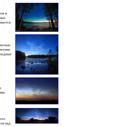
ом в
сных
вается.
 ночью
летние
олодные
ы
ака
того
ров над