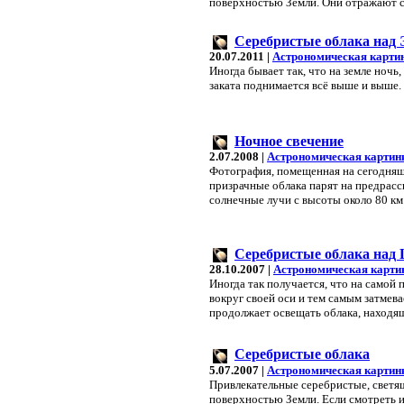
поверхностью Земли. Они отражают со
Серебристые облака над
20.07.2011 |
Астрономическая карти
Иногда бывает так, что на земле ночь,
заката поднимается всё выше и выше. 
Ночное свечение
2.07.2008 |
Астрономическая картин
Фотография, помещенная на сегодняш
призрачные облака парят на предрасс
солнечные лучи с высоты около 80 к
Серебристые облака над
28.10.2007 |
Астрономическая карти
Иногда так получается, что на самой п
вокруг своей оси и тем самым затмев
продолжает освещать облака, находя
Серебристые облака
5.07.2007 |
Астрономическая картин
Привлекательные серебристые, светящ
поверхностью Земли. Если смотреть 