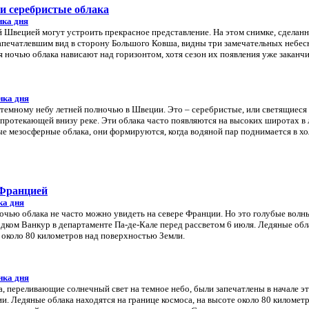
 и серебристые облака
нка дня
й Швецией могут устроить прекрасное представление. На этом снимке, сделанн
запечатлевшим вид в сторону Большого Ковша, видны три замечательных небе
я ночью облака нависают над горизонтом, хотя сезон их появления уже заканчи
нка дня
 темному небу летней полночью в Швеции. Это – серебристые, или светящиеся
 протекающей внизу реке. Эти облака часто появляются на высоких широтах в 
ые мезосферные облака, они формируются, когда водяной пар поднимается в х
 Францией
ка дня
очью облака не часто можно увидеть на севере Франции. Но это голубые волн
дком Ванкур в департаменте Па-де-Кале перед рассветом 6 июля. Ледяные обл
е около 80 километров над поверхностью Земли.
нка дня
, переливающие солнечный свет на темное небо, были запечатлены в начале э
и. Ледяные облака находятся на границе космоса, на высоте около 80 километ