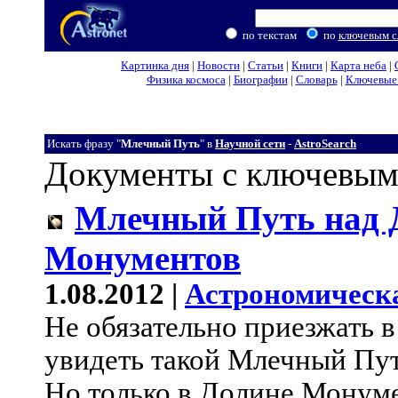
по текстам
по
ключевым с
Картинка дня
|
Новости
|
Статьи
|
Книги
|
Карта неба
|
Физика космоса
|
Биографии
|
Словарь
|
Ключевые 
Искать фразу "
Млечный Путь
" в
Научной сети
-
AstroSearch
Документы с ключевым
Млечный Путь над 
Монументов
1.08.2012 |
Астрономическ
Не обязательно приезжать 
увидеть такой Млечный Путь
Но только в Долине Монум