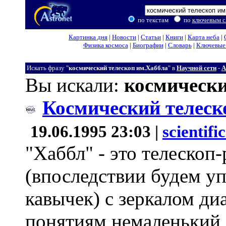
по текстам
по
ключевым с
Картинка дня
|
Новости
|
Статьи
|
Книги
|
Карта неба
|
Физика космоса
|
Биографии
|
Словарь
|
Ключевые 
Искать фразу "
космический телескоп им.Хаббла
" в
Научной сети
-
A
Вы искали:
космически
Космический телеск
19.06.1995 23:03 |
scientifi
"Хаббл" - это телескоп
(впоследствии будем уп
кавычек) с зеркалом ди
понятиям немаленький, 